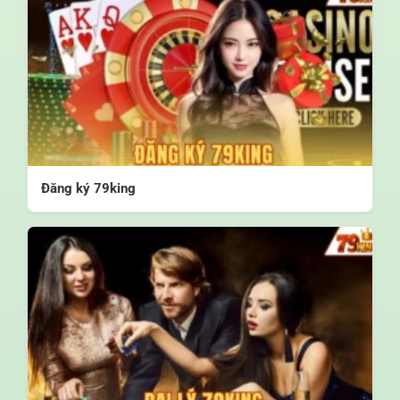
Đăng ký 79king