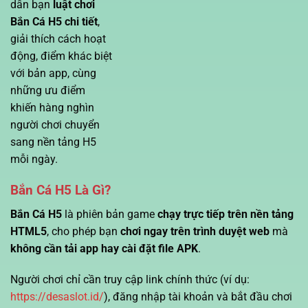
dẫn bạn
luật chơi
Bắn Cá H5 chi tiết
,
giải thích cách hoạt
động, điểm khác biệt
với bản app, cùng
những ưu điểm
khiến hàng nghìn
người chơi chuyển
sang nền tảng H5
mỗi ngày.
Bắn Cá H5 Là Gì?
Bắn Cá H5
là phiên bản game
chạy trực tiếp trên nền tảng
HTML5
, cho phép bạn
chơi ngay trên trình duyệt web
mà
không cần tải app hay cài đặt file APK
.
Người chơi chỉ cần truy cập link chính thức (ví dụ:
https://desaslot.id/
), đăng nhập tài khoản và bắt đầu chơi