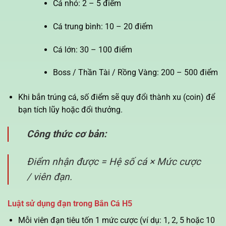
Cá nhỏ: 2 – 5 điểm
Cá trung bình: 10 – 20 điểm
Cá lớn: 30 – 100 điểm
Boss / Thần Tài / Rồng Vàng: 200 – 500 điểm
Khi bắn trúng cá, số điểm sẽ quy đổi thành xu (coin) để
bạn tích lũy hoặc đổi thưởng.
Công thức cơ bản:
Điểm nhận được = Hệ số cá × Mức cược
/ viên đạn.
Luật sử dụng đạn trong Bắn Cá H5
Mỗi viên đạn tiêu tốn 1 mức cược (ví dụ: 1, 2, 5 hoặc 10