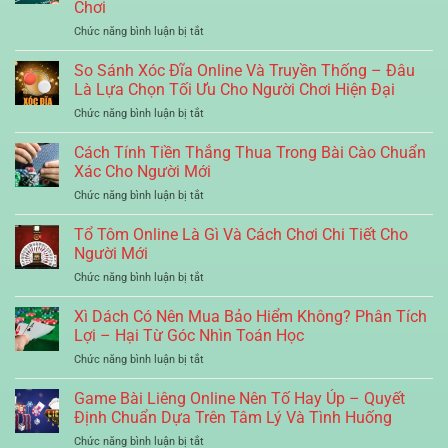
Bắt Đầu
Tính
Gan
Chơi
Nhất
Miền
Giải
Hiệu
2025
ở
Chức năng bình luận bị tắt
Bắc
Và
Quả
Fan Tan Là Gì Và Cách Cược Đơn Giản Cho Người
➤
Game
Online
Mẹo
Nhất
Mới Bắt Đầu
Bài
–
So Sánh Xóc Đĩa Online Và Truyền Thống – Đâu
Thắng
2025
Đổi
Hướng
Lớn
Là Lựa Chọn Tối Ưu Cho Người Chơi Hiện Đại
Thưởng
Dẫn
Dễ
Chiến Thuật Poker Texas Hold’em Pre-Flop Chuẩn
➤
ở
Chức năng bình luận bị tắt
Uy
Chi
Hiểu
Chuyên Gia
So
Tín
Tiết
Nhất
Sánh
Cách Tính Tiền Thắng Thua Trong Bài Cào Chuẩn
Và
Cho
Xóc
Không
Người
Xác Cho Người Mới
Hướng Dẫn Chơi Bac Bo Online Chi Tiết Cho Người
➤
Đĩa
Bịp
Mới
Mới Bắt Đầu
ở
Chức năng bình luận bị tắt
Online
–
Cách
Và
Cách
Tính
Tổ Tôm Online Là Gì Và Cách Chơi Chi Tiết Cho
Truyền
Nhận
Luật Chơi Rồng Hổ Và Cách Bắt Cầu Chuẩn Xác Nhất
➤
Tiền
Thống
Người Mới
Biết
Cho Người Mới
Thắng
–
Và
ở
Chức năng bình luận bị tắt
Thua
Đâu
Lựa
Tổ
Trong
Là
Chọn
Cách Đặt Cược Roulette Theo Cột Và Tá – Bí Quyết
➤
Tôm
Xì Dách Có Nên Mua Bảo Hiểm Không? Phân Tích
Bài
Lựa
An
Quản Lý Rủi Ro Hiệu Quả
Online
Cào
Lợi – Hại Từ Góc Nhìn Toán Học
Chọn
Toàn
Là
Chuẩn
Tối
Cho
ở
Chức năng bình luận bị tắt
Gì
Xác
Ưu
Chiến Thuật Blackjack Cho Người Mới – Chơi Xì Dách
➤
Người
Xì
Và
Cho
Cho
Không Còn Dựa Vào May Rủi
Chơi
Dách
Game Bài Liêng Online Nên Tố Hay Úp – Quyết
Cách
Người
Người
Có
Chơi
Định Chuẩn Dựa Trên Tâm Lý Và Tình Huống
Mới
Chơi
Nên
Chi
Bí Quyết Chơi Sicbo – Nâng Cấp Chiến Thuật Cược
➤
Hiện
ở
Chức năng bình luận bị tắt
Mua
Tiết