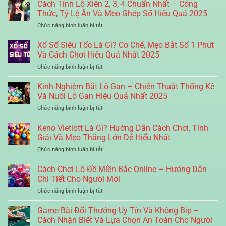
Sánh
Cách Tính Lô Xiên 2, 3, 4 Chuẩn Nhất – Công
Online
Trải
Quả
Mega
–
Thức, Tỷ Lệ Ăn Và Mẹo Ghép Số Hiệu Quả 2025
Nghiệm
2025
6/45
Cách
Xì Dách Có Nên Mua Bảo Hiểm Không? Phân Tích Lợi
Và
➤
ở
Chức năng bình luận bị tắt
Và
Tính
Tỷ
– Hại Từ Góc Nhìn Toán Học
Cách
Power
Tiền,
Lệ
Tính
Xổ Số Siêu Tốc Là Gì? Cơ Chế, Mẹo Bắt Số 1 Phút
6/55
Mẹo
Trúng
Lô
–
Và Cách Chơi Hiệu Quả Nhất 2025
Game Bài Liêng Online Nên Tố Hay Úp – Quyết Định
Bắt
➤
Thưởng
Xiên
Luật
3
Chuẩn Dựa Trên Tâm Lý Và Tình Huống
2025
ở
Chức năng bình luận bị tắt
2,
Chơi,
Càng
Xổ
3,
Xác
Và
Số
Kinh Nghiệm Bắt Lô Gan – Chiến Thuật Thống Kê
4
Bí Quyết Chơi Mậu Binh Xập Xám Luôn Thắng Dành
Suất
➤
Bí
Siêu
Chuẩn
Và Nuôi Lô Gan Hiệu Quả Nhất 2025
Trúng
Cho Người Chơi Trung Cấp
Quyết
Tốc
Nhất
Và
Ăn
ở
Chức năng bình luận bị tắt
Là
–
Giá
Lớn
Kinh
Gì?
Luật Chơi Phỏm Tái Gửi Chi Tiết Cho Người Chơi
Công
➤
Trị
2025
Nghiệm
Keno Vietlott Là Gì? Hướng Dẫn Cách Chơi, Tính
Cơ
Thức,
Nâng Cao
Giải
Bắt
Chế,
Giải Và Mẹo Thắng Lớn Dễ Hiểu Nhất
Tỷ
Jackpot
Lô
Mẹo
Lệ
2025
ở
Chức năng bình luận bị tắt
Gan
Chiến Thuật Đánh Tiến Lên Miền Nam 4 Người Hiệu
Bắt
➤
Ăn
Keno
–
Số
Quả Nhất
Và
Vietlott
Cách Chơi Lô Đề Miền Bắc Online – Hướng Dẫn
Chiến
1
Mẹo
Là
Thuật
Chi Tiết Cho Người Mới
Phút
Ghép
Gì?
Kỹ Năng Quản Lý Vốn Khi Chơi Casino – Bí Quyết
➤
Thống
Và
Số
ở
Chức năng bình luận bị tắt
Hướng
Dành Cho Người Chơi Thông Minh
Kê
Cách
Hiệu
Cách
Dẫn
Và
Chơi
Quả
Chơi
Game Bài Đổi Thưởng Uy Tín Và Không Bịp –
Cách
Nuôi
Hiệu
2025
Lô
Các Thuật Ngữ Live Casino Cần Biết Cho Người Mới
➤
Chơi,
Cách Nhận Biết Và Lựa Chọn An Toàn Cho Người
Lô
Quả
Đề