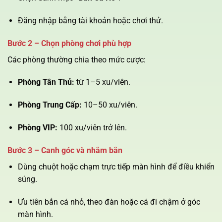
Đăng nhập bằng tài khoản hoặc chơi thử.
Bước 2 – Chọn phòng chơi phù hợp
Các phòng thường chia theo mức cược:
Phòng Tân Thủ:
từ 1–5 xu/viên.
Phòng Trung Cấp:
10–50 xu/viên.
Phòng VIP:
100 xu/viên trở lên.
Bước 3 – Canh góc và nhắm bắn
Dùng chuột hoặc chạm trực tiếp màn hình để điều khiển
súng.
Ưu tiên bắn cá nhỏ, theo đàn hoặc cá đi chậm ở góc
màn hình.