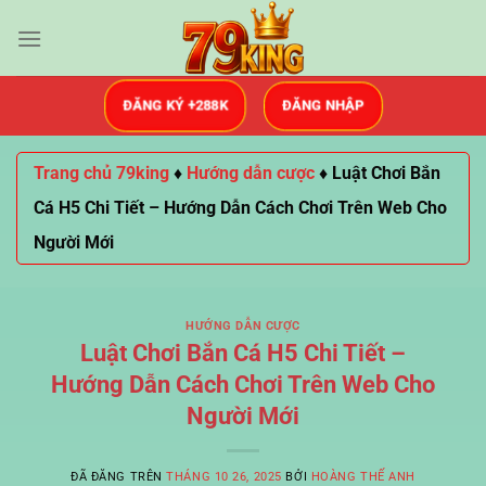
Chuyển
đến
nội
dung
ĐĂNG KÝ +288K
ĐĂNG NHẬP
Trang chủ 79king
♦️
Hướng dẫn cược
♦️
Luật Chơi Bắn
Cá H5 Chi Tiết – Hướng Dẫn Cách Chơi Trên Web Cho
Người Mới
HƯỚNG DẪN CƯỢC
Luật Chơi Bắn Cá H5 Chi Tiết –
Hướng Dẫn Cách Chơi Trên Web Cho
Người Mới
ĐÃ ĐĂNG TRÊN
THÁNG 10 26, 2025
BỞI
HOÀNG THẾ ANH