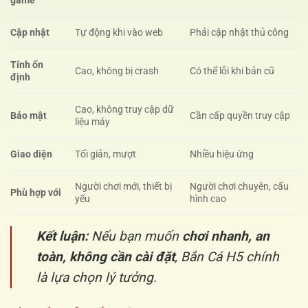
game
Cập nhật
Tự động khi vào web
Phải cập nhật thủ công
Tính ổn
Cao, không bị crash
Có thể lỗi khi bản cũ
định
Cao, không truy cập dữ
Bảo mật
Cần cấp quyền truy cập
liệu máy
Giao diện
Tối giản, mượt
Nhiều hiệu ứng
Người chơi mới, thiết bị
Người chơi chuyên, cấu
Phù hợp với
yếu
hình cao
Kết luận:
Nếu bạn muốn
chơi nhanh, an
toàn, không cần cài đặt
, Bắn Cá H5 chính
là lựa chọn lý tưởng.