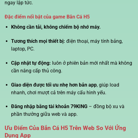
ngay lập tức.
Đặc điểm nổi bật của game Bắn Cá H5
Không cần tải, không chiếm bộ nhớ máy.
Tương thích mọi thiết bị:
điện thoại, máy tính bảng,
laptop, PC.
Cập nhật tự động:
luôn ở phiên bản mới nhất mà không
cần nâng cấp thủ công.
Giao diện được tối ưu nhẹ hơn bản app
, giúp load
nhanh, chơi mượt cả trên máy cấu hình yếu.
Đăng nhập bằng tài khoản 79KING
– đồng bộ xu và
phần thưởng giữa web và app.
Ưu Điểm Của Bắn Cá H5 Trên Web So Với Ứng
Dụng App