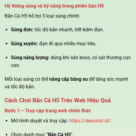
Hệ thống súng và kỹ năng trong phiên bản H5
Bắn Cá H5 hỗ trợ 3 loại súng chính:
Súng đơn:
tốc độ bắn nhanh, tiết kiệm đạn.
Súng xuyên:
đạn đi qua nhiều mục tiêu.
Súng năng lượng:
dùng khi săn boss, có sát thương cực
cao.
Mỗi loại súng có thể
nâng cấp bằng xu
để tăng sức mạnh
và tốc độ bắn.
Cách Chơi Bắn Cá H5 Trên Web Hiệu Quả
Bước 1 – Truy cập trang web chính thức
Mở trình duyệt và truy cập:
https://desaslot.id/
.
Chọn danh mục “
Bắn Cá H5
”.