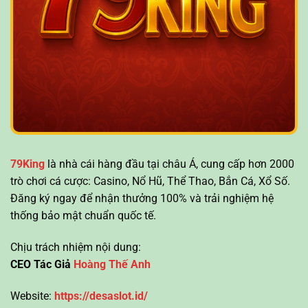
79King
là nhà cái hàng đầu tại châu Á, cung cấp hơn 2000
trò chơi cá cược: Casino, Nổ Hũ, Thể Thao, Bắn Cá, Xổ Số.
Đăng ký ngay để nhận thưởng 100% và trải nghiệm hệ
thống bảo mật chuẩn quốc tế.
Chịu trách nhiệm nội dung:
CEO Tác Giả
Hoàng Thế Anh
Website:
https://desaslot.id/