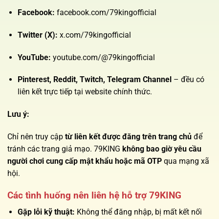
Facebook:
facebook.com/79kingofficial
Twitter (X):
x.com/79kingofficial
YouTube:
youtube.com/@79kingofficial
Pinterest, Reddit, Twitch, Telegram Channel
– đều có
liên kết trực tiếp tại website chính thức.
Lưu ý:
Chỉ nên truy cập
từ liên kết được đăng trên trang chủ
để
tránh các trang giả mạo. 79KING
không bao giờ yêu cầu
người chơi cung cấp mật khẩu hoặc mã OTP
qua mạng xã
hội.
Các tình huống nên liên hệ hỗ trợ 79KING
Gặp lỗi kỹ thuật:
Không thể đăng nhập, bị mất kết nối