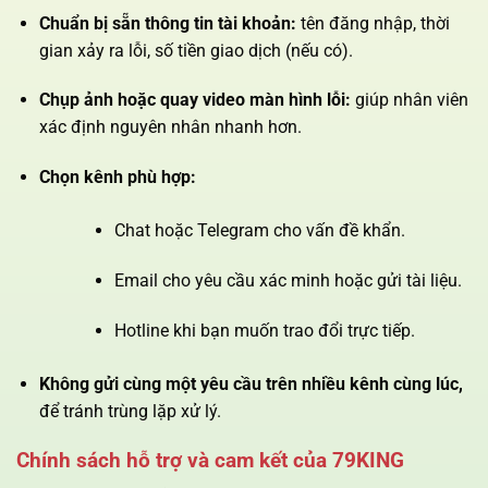
Chuẩn bị sẵn thông tin tài khoản:
tên đăng nhập, thời
gian xảy ra lỗi, số tiền giao dịch (nếu có).
Chụp ảnh hoặc quay video màn hình lỗi:
giúp nhân viên
xác định nguyên nhân nhanh hơn.
Chọn kênh phù hợp:
Chat hoặc Telegram cho vấn đề khẩn.
Email cho yêu cầu xác minh hoặc gửi tài liệu.
Hotline khi bạn muốn trao đổi trực tiếp.
Không gửi cùng một yêu cầu trên nhiều kênh cùng lúc,
để tránh trùng lặp xử lý.
Chính sách hỗ trợ và cam kết của 79KING