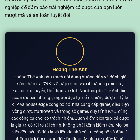
nghiệp để đảm bảo trải nghiệm cá cược của bạn luôn
mượt mà và an toàn tuyệt đối.
Hoàng Thế Anh
Hoàng Thế Anh phụ trách nội dung hướng dẫn và đánh giá
sản phẩm tại 79KING, tập trung vào 4 mảng: game bài,
casino trực tuyến, thể thao và slot. Nội dung do Thế Anh biên
soạn ưu tiên những gì người đọc tự kiểm chứng được — tỷ lệ
RTP và house edge công bố bởi nhà cung cấp game, điều kiện
vòng cược (turnover) và trọng số game, quy trình KYC, cùng
các công cụ chơi có trách nhiệm.Quan điểm biên tập: cá cược
là giải trí có rủi ro tài chính, không phải kênh kiếm tiền. Mọi bài
viết đều nêu rõ đâu là số liệu do nhà cái tự công bố và đâu là
thông tin kiểm chứng độc lập được.Minh bạch: đây là nội