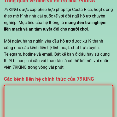
Tổng quan về dịch vụ hỗ trợ của 79KING
79KING được cấp phép hợp pháp tại Costa Rica, hoạt động
theo mô hình nhà cái quốc tế với đội ngũ hỗ trợ chuyên
nghiệp. Mục tiêu của hệ thống là
mang đến trải nghiệm
liền mạch và an tâm tuyệt đối cho người chơi
.
Mỗi ngày, hàng nghìn yêu cầu hỗ trợ được xử lý thành
công nhờ các kênh liên hệ linh hoạt: chat trực tuyến,
Telegram, hotline và email. Bất kể bạn ở đâu hay sử dụng
thiết bị nào, chỉ cần vài thao tác là có thể kết nối với nhân
viên 79KING trong vòng vài phút.
Các kênh liên hệ chính thức của 79KING