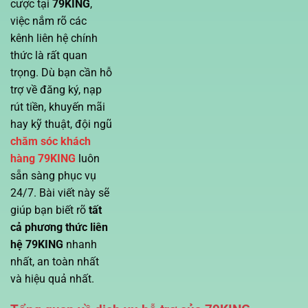
cược tại
79KING
,
việc nắm rõ các
kênh liên hệ chính
thức là rất quan
trọng. Dù bạn cần hỗ
trợ về đăng ký, nạp
rút tiền, khuyến mãi
hay kỹ thuật, đội ngũ
chăm sóc khách
hàng 79KING
luôn
sẵn sàng phục vụ
24/7. Bài viết này sẽ
giúp bạn biết rõ
tất
cả phương thức liên
hệ 79KING
nhanh
nhất, an toàn nhất
và hiệu quả nhất.