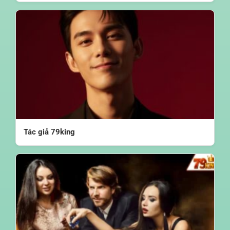
Tác giả 79king