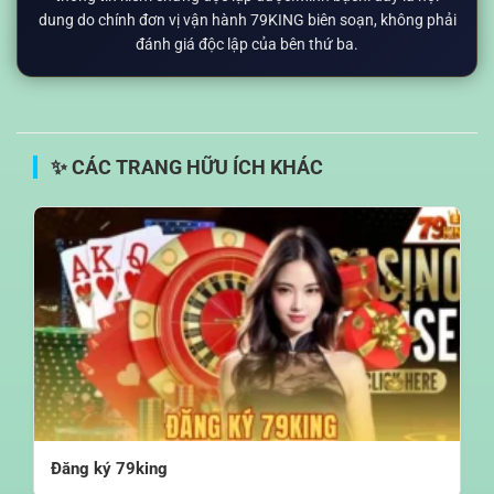
dung do chính đơn vị vận hành 79KING biên soạn, không phải
đánh giá độc lập của bên thứ ba.
✨ CÁC TRANG HỮU ÍCH KHÁC
Đăng ký 79king