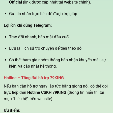
Official
(link được cập nhật tại website chính).
Gửi tin nhắn trực tiếp để được trợ giúp.
Lợi ích khi dùng Telegram:
Trao đổi nhanh, bảo mật đầu cuối.
Lưu lại lịch sử trò chuyện để tiện theo dõi.
Có thể tham gia nhóm thông báo nhận khuyến mãi, sự
kiện, và cập nhật hệ thống.
Hotline – Tổng đài hỗ trợ 79KING
Nếu bạn cần hỗ trợ ngay lập tức bằng giọng nói, có thể gọi
trực tiếp đến
Hotline CSKH 79KING
(thông tin hiển thị tại
mục “Liên hệ” trên website).
Ưu điểm: