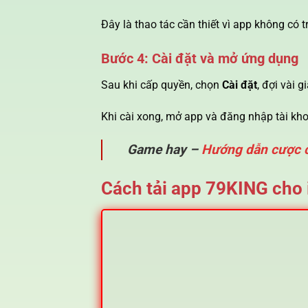
Đây là thao tác cần thiết vì app không có t
Bước 4: Cài đặt và mở ứng dụng
Sau khi cấp quyền, chọn
Cài đặt
, đợi vài 
Khi cài xong, mở app và đăng nhập tài kho
Game hay –
Hướng dẫn cược c
Cách tải app 79KING cho 