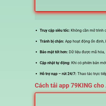
Truy cập siêu tốc:
Không cần mở trình d
Tránh bị chặn:
App hoạt động ổn định, k
Bảo mật tốt hơn:
Dữ liệu được mã hóa, k
Cập nhật tự động:
Khi có phiên bản mới
Hỗ trợ nạp – rút 24/7:
Thao tác trực tiếp
Cách tải app 79KING cho