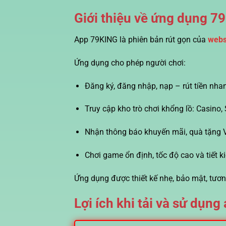
Giới thiệu về ứng dụng 7
App 79KING là phiên bản rút gọn của
webs
Ứng dụng cho phép người chơi:
Đăng ký, đăng nhập, nạp – rút tiền nha
Truy cập kho trò chơi khổng lồ: Casino,
Nhận thông báo khuyến mãi, quà tặng VI
Chơi game ổn định, tốc độ cao và tiết ki
Ứng dụng được thiết kế nhẹ, bảo mật, tươn
Lợi ích khi tải và sử dụn