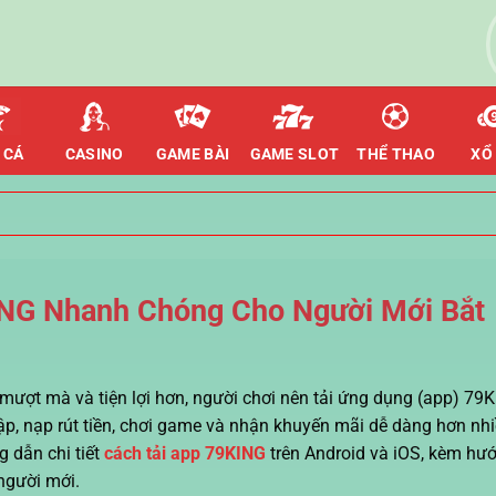
 CÁ
CASINO
GAME BÀI
GAME SLOT
THỂ THAO
XỔ
ING Nhanh Chóng Cho Người Mới Bắt
mượt mà và tiện lợi hơn, người chơi nên tải ứng dụng (app) 79
ập, nạp rút tiền, chơi game và nhận khuyến mãi dễ dàng hơn nh
g dẫn chi tiết
cách tải app 79KING
trên Android và iOS, kèm hư
người mới.