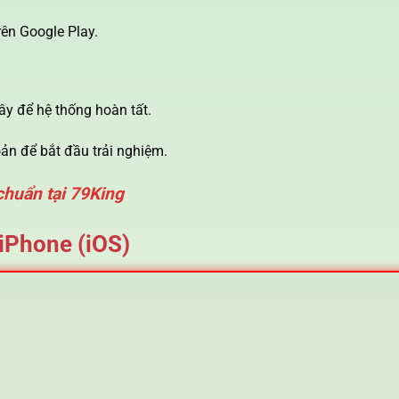
rên Google Play.
giây để hệ thống hoàn tất.
ản để bắt đầu trải nghiệm.
huẩn tại 79King
iPhone (iOS)