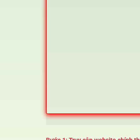
Bước 1: Truy cập website chính t