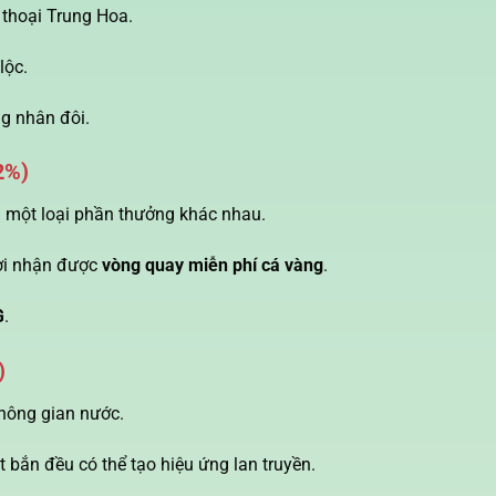
 thoại Trung Hoa.
lộc.
ng nhân đôi.
2%)
g một loại phần thưởng khác nhau.
hơi nhận được
vòng quay miễn phí cá vàng
.
G
.
)
không gian nước.
 bắn đều có thể tạo hiệu ứng lan truyền.