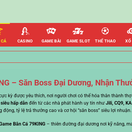
 CÁ
CASINO
GAME BÀI
GAME SLOT
THỂ THAO
XỔ
NG – Săn Boss Đại Dương, Nhận Thư
cực kỳ được yêu thích, nơi người chơi có thể hóa thân thành th
 siêu hấp dẫn
đến từ các nhà phát hành uy tín như
Jili, CQ9, 
ộng, tỷ lệ trả thưởng cao và cơ hội “săn boss” siêu lợi nhuận.
Game Bắn Cá 79KING
– thiên đường đại dương nơi kỹ năng, ma