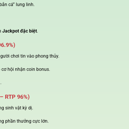
ắn cá” lung linh.
ận
Jackpot đặc biệt
.
96.9%)
gười chơi tin vào phong thủy.
 cơ hội nhận coin bonus.
.
 – RTP 96%)
 sinh vật kỳ dị.
ng phần thưởng cực lớn.