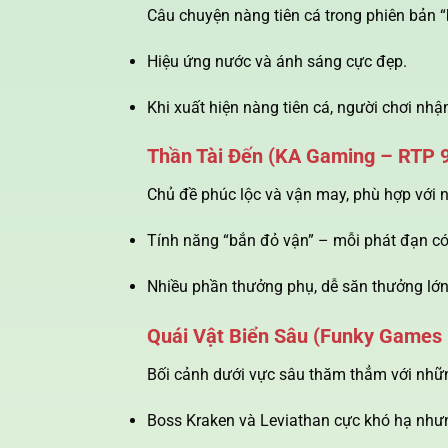
Câu chuyện nàng tiên cá trong phiên bản “b
Hiệu ứng nước và ánh sáng cực đẹp.
Khi xuất hiện nàng tiên cá, người chơi nh
Thần Tài Đến (KA Gaming – RTP 
Chủ đề phúc lộc và vận may, phù hợp với n
Tính năng “bắn đỏ vận” – mỗi phát đạn có
Nhiều phần thưởng phụ, dễ săn thưởng lớn
Quái Vật Biển Sâu (Funky Games
Bối cảnh dưới vực sâu thăm thẳm với những
Boss Kraken và Leviathan cực khó hạ như