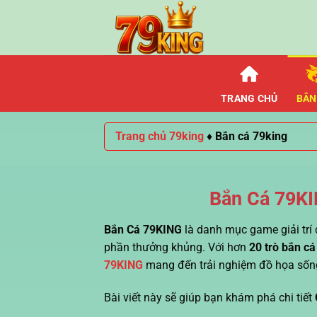
Chuyển
đến
nội
dung
TRANG CHỦ
BẮN
Trang chủ 79king
♦️
Bắn cá 79king
Bắn Cá 79KI
Bắn Cá 79KING
là danh mục game giải trí 
phần thưởng khủng. Với hơn
20 trò bắn cá
79KING
mang đến trải nghiệm đồ họa sống đ
Bài viết này sẽ giúp bạn khám phá chi tiết