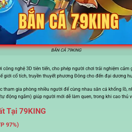
BẮN CÁ 79KING
ới công nghệ 3D tiên tiến, cho phép người chơi trải nghiệm cảm
hế giới cổ tích, truyền thuyết phương Đông cho đến đại dương hu
oặc tham gia phòng nhiều người để cùng nhau săn cá khổng lồ, 
 (tự động ngắm) giúp người mới dễ làm quen, trong khi cao thủ v
t Tại 79KING
TP 97%)