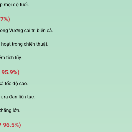
p mọi độ tuổi.
97%)
ng Vương cai trị biển cả.
 hoạt trong chiến thuật.
m tích lũy.
 95.9%)
cá tốc độ cao.
 ra đạn liên tục.
thắng lớn.
P 96.5%)