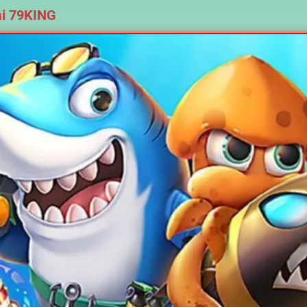
ại 79KING