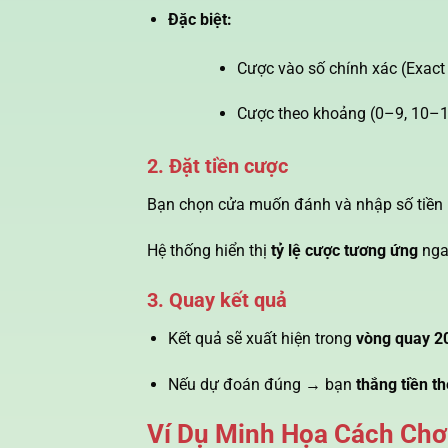
Đặc biệt:
Cược vào số chính xác (Exac
Cược theo khoảng (0–9, 10–1
2. Đặt tiền cược
Bạn chọn cửa muốn đánh và nhập số tiền
Hệ thống hiển thị
tỷ lệ cược tương ứng
ngay
3. Quay kết quả
Kết quả sẽ xuất hiện trong
vòng quay 2
Nếu dự đoán đúng → bạn
thắng tiền th
Ví Dụ Minh Họa Cách Chơ