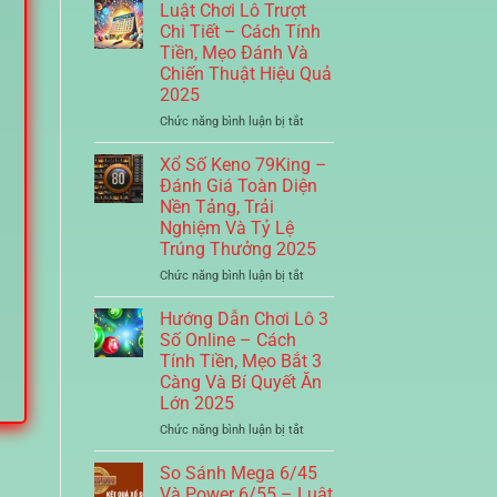
Game
Luật Chơi Lô Trượt
Là
Chi Tiết – Cách Tính
Gì?
Tiền, Mẹo Đánh Và
Luật
Chiến Thuật Hiệu Quả
Chơi,
2025
Cách
Bắt
ở
Chức năng bình luận bị tắt
Cầu
Luật
Và
Chơi
Xổ Số Keno 79King –
Tỷ
Lô
Đánh Giá Toàn Diện
Lệ
Trượt
Nền Tảng, Trải
Cược
Chi
Nghiệm Và Tỷ Lệ
Tài
Tiết
Trúng Thưởng 2025
Xỉu
–
Chi
Cách
ở
Chức năng bình luận bị tắt
Tiết
Tính
Xổ
2025
Tiền,
Số
Hướng Dẫn Chơi Lô 3
Mẹo
Keno
Số Online – Cách
Đánh
79King
Tính Tiền, Mẹo Bắt 3
Và
–
Càng Và Bí Quyết Ăn
Chiến
Đánh
Lớn 2025
Thuật
Giá
Hiệu
Toàn
ở
Chức năng bình luận bị tắt
Quả
Diện
Hướng
2025
Nền
Dẫn
So Sánh Mega 6/45
Tảng,
Chơi
Và Power 6/55 – Luật