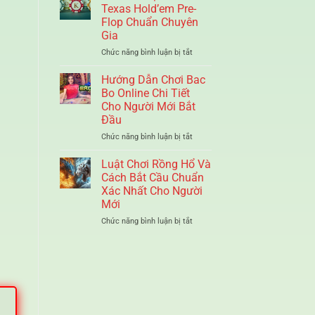
Mới
Thông
Là
Texas Hold’em Pre-
Bắt
Minh
Gì
Flop Chuẩn Chuyên
Đầu
Và
Gia
Cách
Cược
ở
Chức năng bình luận bị tắt
Đơn
Chiến
Giản
Thuật
Hướng Dẫn Chơi Bac
Cho
Poker
Bo Online Chi Tiết
Người
Texas
Cho Người Mới Bắt
Mới
Hold’em
Đầu
Bắt
Pre-
Đầu
Flop
ở
Chức năng bình luận bị tắt
Chuẩn
Hướng
Chuyên
Dẫn
Luật Chơi Rồng Hổ Và
Gia
Chơi
Cách Bắt Cầu Chuẩn
Bac
Xác Nhất Cho Người
Bo
Mới
Online
Chi
ở
Chức năng bình luận bị tắt
Tiết
Luật
Cho
Chơi
Người
Rồng
Mới
Hổ
Bắt
Và
Đầu
Cách
Bắt