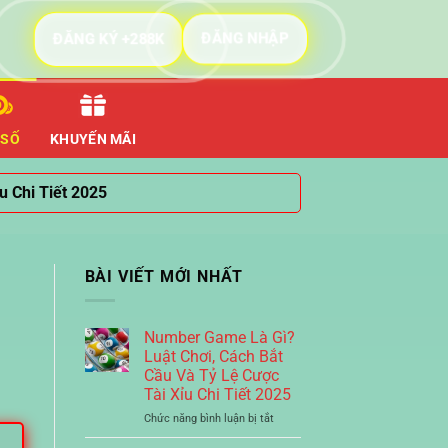
ĐĂNG NHẬP
ĐĂNG KÝ +288K
 SỐ
KHUYẾN MÃI
u Chi Tiết 2025
BÀI VIẾT MỚI NHẤT
Number Game Là Gì?
Luật Chơi, Cách Bắt
Cầu Và Tỷ Lệ Cược
Tài Xỉu Chi Tiết 2025
ở
Chức năng bình luận bị tắt
Number