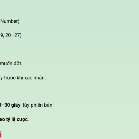
t Number)
9, 20–27)
 muốn đặt.
 trước khi xác nhận.
0–30 giây
, tùy phiên bản.
eo tỷ lệ cược
.
i