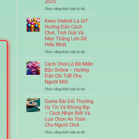
2025
Lệ
Cơ
Ăn
Chế,
ở
Chức năng bình luận bị tắt
Và
Mẹo
Kinh
Mẹo
Bắt
Nghiệm
Keno Vietlott Là Gì?
Ghép
Số
Bắt
Hướng Dẫn Cách
Số
1
Lô
Chơi, Tính Giải Và
Hiệu
Phút
Gan
Mẹo Thắng Lớn Dễ
Quả
Và
–
Hiểu Nhất
2025
Cách
Chiến
Chơi
Thuật
ở
Chức năng bình luận bị tắt
Hiệu
Thống
Keno
Quả
Kê
Vietlott
Cách Chơi Lô Đề Miền
Nhất
Và
Là
Bắc Online – Hướng
2025
Nuôi
Gì?
Dẫn Chi Tiết Cho
Lô
Hướng
Người Mới
Gan
Dẫn
Hiệu
Cách
ở
Chức năng bình luận bị tắt
Quả
Chơi,
Cách
Nhất
Tính
Chơi
Game Bài Đổi Thưởng
2025
Giải
Lô
Uy Tín Và Không Bịp
Và
Đề
– Cách Nhận Biết Và
Mẹo
Miền
Lựa Chọn An Toàn
Thắng
Bắc
Cho Người Chơi
Lớn
Online
Dễ
–
ở
Chức năng bình luận bị tắt
Hiểu
Hướng
Game