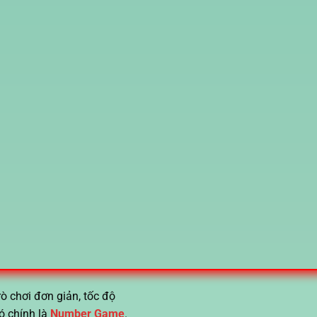
rò chơi đơn giản, tốc độ
ó chính là
Number Game
.