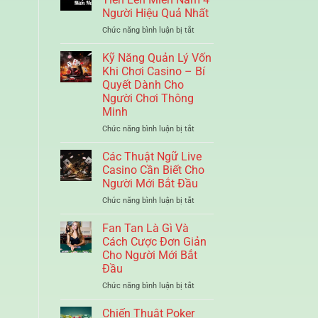
Và
Tái
Dành
Người Hiệu Quả Nhất
Tình
Gửi
Cho
ở
Chức năng bình luận bị tắt
Huống
Chi
Người
Chiến
Tiết
Chơi
Thuật
Cho
Trung
Kỹ Năng Quản Lý Vốn
Đánh
Người
Cấp
Khi Chơi Casino – Bí
Tiến
Chơi
Quyết Dành Cho
Lên
Nâng
Người Chơi Thông
Miền
Cao
Minh
Nam
4
ở
Chức năng bình luận bị tắt
Người
Kỹ
Hiệu
Năng
Các Thuật Ngữ Live
Quả
Quản
Casino Cần Biết Cho
Nhất
Lý
Người Mới Bắt Đầu
Vốn
ở
Chức năng bình luận bị tắt
Khi
Các
Chơi
Thuật
Casino
Fan Tan Là Gì Và
Ngữ
–
Cách Cược Đơn Giản
Live
Bí
Cho Người Mới Bắt
Casino
Quyết
Đầu
Cần
Dành
Biết
Cho
ở
Chức năng bình luận bị tắt
Cho
Người
Fan
Người
Chơi
Tan
Chiến Thuật Poker