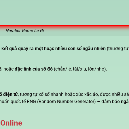
Number Game Là Gì
n
kết quả quay ra một hoặc nhiều con số ngẫu nhiên
(thường từ
ố
, hoặc
đặc tính của số đó
(chẵn/lẻ, tài/xỉu, lớn/nhỏ).
ố điện tử
, tương tự xổ số nhanh hoặc xúc xắc ảo, được nhiều s
 chuẩn quốc tế RNG (Random Number Generator) – đảm bảo
ngẫ
Online