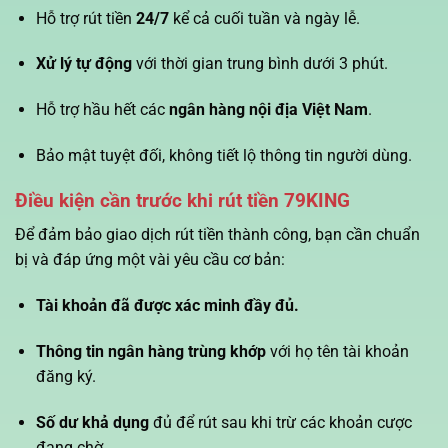
Hỗ trợ rút tiền
24/7
kể cả cuối tuần và ngày lễ.
Xử lý tự động
với thời gian trung bình dưới 3 phút.
Hỗ trợ hầu hết các
ngân hàng nội địa Việt Nam
.
Bảo mật tuyệt đối, không tiết lộ thông tin người dùng.
Điều kiện cần trước khi rút tiền 79KING
Để đảm bảo giao dịch rút tiền thành công, bạn cần chuẩn
bị và đáp ứng một vài yêu cầu cơ bản:
Tài khoản đã được xác minh đầy đủ.
Thông tin ngân hàng trùng khớp
với họ tên tài khoản
đăng ký.
Số dư khả dụng
đủ để rút sau khi trừ các khoản cược
đang chờ.