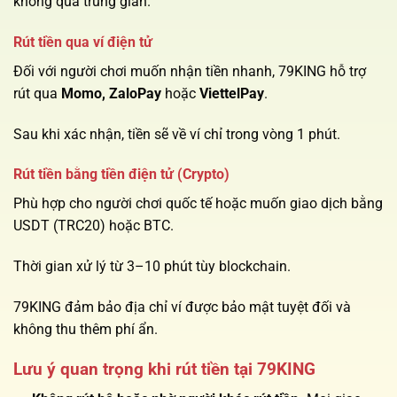
không qua trung gian.
Rút tiền qua ví điện tử
Đối với người chơi muốn nhận tiền nhanh, 79KING hỗ trợ
rút qua
Momo, ZaloPay
hoặc
ViettelPay
.
Sau khi xác nhận, tiền sẽ về ví chỉ trong vòng 1 phút.
Rút tiền bằng tiền điện tử (Crypto)
Phù hợp cho người chơi quốc tế hoặc muốn giao dịch bằng
USDT (TRC20) hoặc BTC.
Thời gian xử lý từ 3–10 phút tùy blockchain.
79KING đảm bảo địa chỉ ví được bảo mật tuyệt đối và
không thu thêm phí ẩn.
Lưu ý quan trọng khi rút tiền tại 79KING