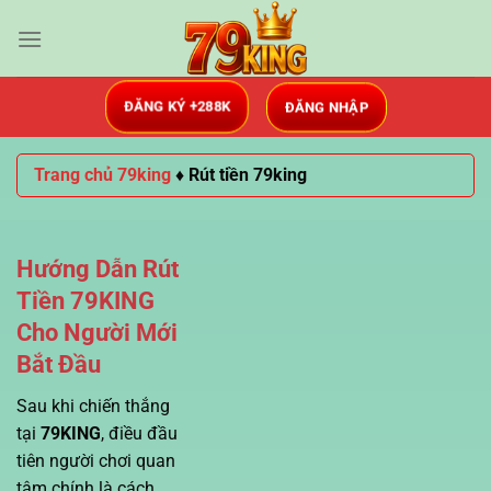
Chuyển
đến
nội
dung
ĐĂNG NHẬP
ĐĂNG KÝ +288K
Trang chủ 79king
♦️
Rút tiền 79king
Hướng Dẫn Rút
Tiền 79KING
Cho Người Mới
Bắt Đầu
Sau khi chiến thắng
tại
79KING
, điều đầu
tiên người chơi quan
tâm chính là cách