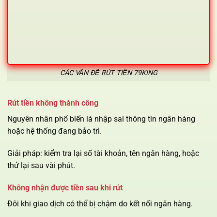
CÁC VẤN ĐỀ RÚT TIỀN 79KING
Rút tiền không thành công
Nguyên nhân phổ biến là nhập sai thông tin ngân hàng
hoặc hệ thống đang bảo trì.
Giải pháp: kiểm tra lại số tài khoản, tên ngân hàng, hoặc
thử lại sau vài phút.
Không nhận được tiền sau khi rút
Đôi khi giao dịch có thể bị chậm do kết nối ngân hàng.