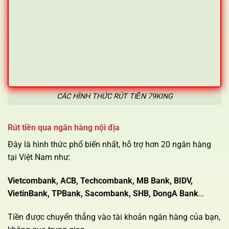
CÁC HÌNH THỨC RÚT TIỀN 79KING
Rút tiền qua ngân hàng nội địa
Đây là hình thức phổ biến nhất, hỗ trợ hơn 20 ngân hàng
tại Việt Nam như:
Vietcombank, ACB, Techcombank, MB Bank, BIDV,
VietinBank, TPBank, Sacombank, SHB, DongA Bank
…
Tiền được chuyển thẳng vào tài khoản ngân hàng của bạn,