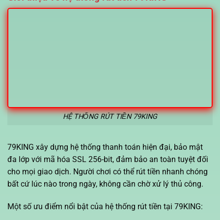
HỆ THỐNG RÚT TIỀN 79KING
79KING xây dựng hệ thống thanh toán hiện đại, bảo mật
đa lớp với mã hóa SSL 256-bit, đảm bảo an toàn tuyệt đối
cho mọi giao dịch. Người chơi có thể rút tiền nhanh chóng
bất cứ lúc nào trong ngày, không cần chờ xử lý thủ công.
Một số ưu điểm nổi bật của hệ thống rút tiền tại 79KING: