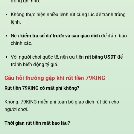
động ghi nhớ.
Không thực hiện nhiều lệnh rút cùng lúc để tránh trùng
lệnh.
Nên
kiểm tra số dư trước và sau giao dịch
để đảm bảo
chính xác.
Với người chơi quốc tế, nên ưu tiên
rút bằng USDT
để
tránh biến động tỷ giá.
Câu hỏi thường gặp khi rút tiền 79KING
Rút tiền 79KING có mất phí không?
Không. 79KING miễn phí toàn bộ giao dịch rút tiền cho
người chơi.
Thời gian rút tiền mất bao lâu?