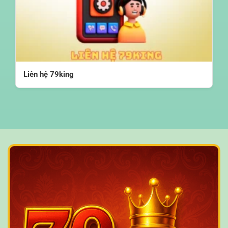
Liên hệ 79king