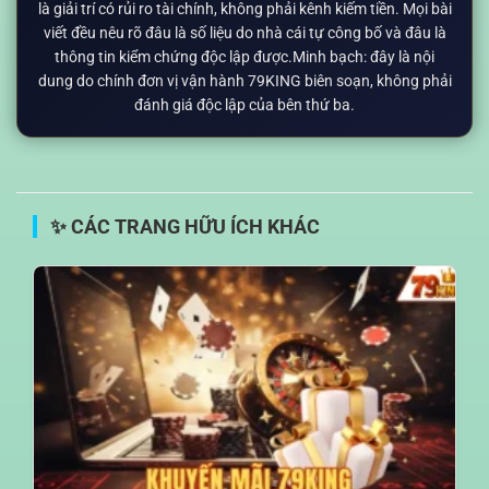
là giải trí có rủi ro tài chính, không phải kênh kiếm tiền. Mọi bài
viết đều nêu rõ đâu là số liệu do nhà cái tự công bố và đâu là
thông tin kiểm chứng độc lập được.Minh bạch: đây là nội
dung do chính đơn vị vận hành 79KING biên soạn, không phải
đánh giá độc lập của bên thứ ba.
✨ CÁC TRANG HỮU ÍCH KHÁC