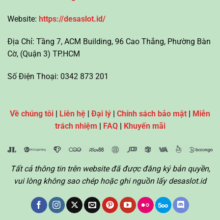
Website:
https://desaslot.id/
Địa Chỉ: Tầng 7, ACM Building, 96 Cao Thắng, Phường Bàn
Cờ, (Quận 3) TP.HCM
Số Điện Thoại: 0342 873 201
Về chúng tôi
|
Liên hệ
|
Đại lý
|
Chính sách bảo mật
|
Miễn
trách nhiệm
|
FAQ
|
Khuyến mãi
Tất cả thông tin trên website đã được đăng ký bản quyền,
vui lòng không sao chép hoặc ghi nguồn lấy desaslot.id