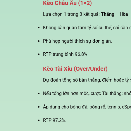
Kèo Châu Âu (1×2)
Lựa chọn 1 trong 3 kết quả:
Thắng – Hòa 
Không cần quan tâm tỷ số cụ thể, chỉ cần 
Phù hợp người thích sự đơn giản.
RTP trung bình 96.8%.
Kèo Tài Xỉu (Over/Under)
Dự đoán tổng số bàn thắng, điểm hoặc tỷ s
Nếu tổng lớn hơn mốc, cược Tài thắng; nhỏ
Áp dụng cho bóng đá, bóng rổ, tennis, eSpo
RTP 97.2%.