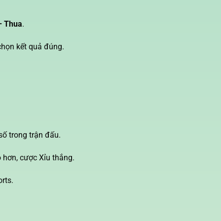
– Thua
.
chọn kết quả đúng.
ố trong trận đấu.
 hơn, cược Xỉu thắng.
rts.