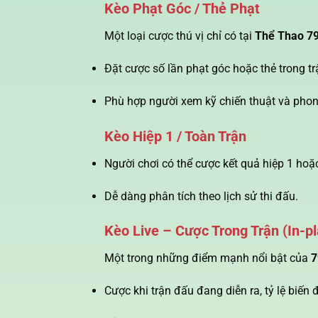
Kèo Phạt Góc / Thẻ Phạt
Một loại cược thú vị chỉ có tại
Thể Thao 7
Đặt cược số lần phạt góc hoặc thẻ trong tr
Phù hợp người xem kỹ chiến thuật và phon
Kèo Hiệp 1 / Toàn Trận
Người chơi có thể cược kết quả hiệp 1 hoặc 
Dễ dàng phân tích theo lịch sử thi đấu.
Kèo Live – Cược Trong Trận (In-pl
Một trong những điểm mạnh nổi bật của
7
Cược khi trận đấu đang diễn ra, tỷ lệ biến đ