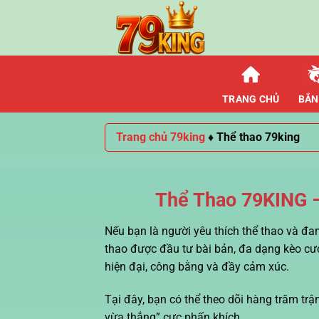
Chuyển
đến
nội
dung
TRANG CHỦ
BẮN
Trang chủ 79king
♦️
Thể thao 79king
Thể Thao 79KING 
Nếu bạn là người yêu thích thể thao và đ
thao được đầu tư bài bản, đa dạng kèo cượ
hiện đại, công bằng và đầy cảm xúc.
Tại đây, bạn có thể theo dõi hàng trăm tr
vừa thắng” cực phấn khích.