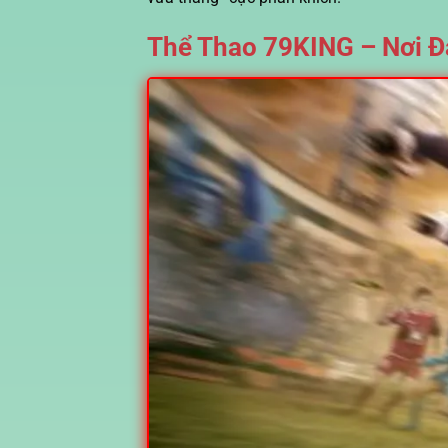
Thể Thao 79KING – Nơi 