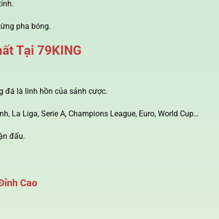
ính.
 từng pha bóng.
ất Tại 79KING
g đá là linh hồn của sảnh cược.
nh, La Liga, Serie A, Champions League, Euro, World Cup…
rận đấu.
Đỉnh Cao