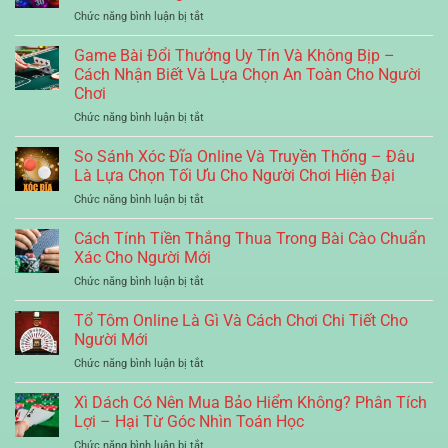
Gì?
Thống
Và
Số
ở
Chức năng bình luận bị tắt
Hướng
Kê
Cách
Hiệu
Cách
Dẫn
Và
Chơi
Quả
Chơi
Game Bài Đổi Thưởng Uy Tín Và Không Bịp –
Cách
Nuôi
Hiệu
2025
Lô
Chơi,
Cách Nhận Biết Và Lựa Chọn An Toàn Cho Người
Lô
Quả
Đề
Tính
Gan
Chơi
Nhất
Miền
Giải
Hiệu
2025
ở
Chức năng bình luận bị tắt
Bắc
Và
Quả
Game
Online
Mẹo
Nhất
Bài
–
So Sánh Xóc Đĩa Online Và Truyền Thống – Đâu
Thắng
2025
Đổi
Hướng
Lớn
Là Lựa Chọn Tối Ưu Cho Người Chơi Hiện Đại
Thưởng
Dẫn
Dễ
ở
Chức năng bình luận bị tắt
Uy
Chi
Hiểu
So
Tín
Tiết
Nhất
Sánh
Cách Tính Tiền Thắng Thua Trong Bài Cào Chuẩn
Và
Cho
Xóc
Không
Người
Xác Cho Người Mới
Đĩa
Bịp
Mới
ở
Chức năng bình luận bị tắt
Online
–
Cách
Và
Cách
Tính
Tổ Tôm Online Là Gì Và Cách Chơi Chi Tiết Cho
Truyền
Nhận
Tiền
Thống
Người Mới
Biết
Thắng
–
Và
ở
Chức năng bình luận bị tắt
Thua
Đâu
Lựa
Tổ
Trong
Là
Chọn
Tôm
Xì Dách Có Nên Mua Bảo Hiểm Không? Phân Tích
Bài
Lựa
An
Online
Cào
Lợi – Hại Từ Góc Nhìn Toán Học
Chọn
Toàn
Là
Chuẩn
Tối
Cho
ở
Chức năng bình luận bị tắt
Gì