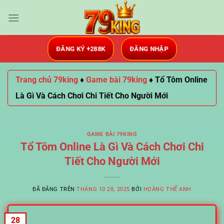
Chuyển
đến
nội
dung
ĐĂNG NHẬP
ĐĂNG KÝ +288K
Trang chủ 79king
♦️
Game bài 79king
♦️
Tổ Tôm Online
Là Gì Và Cách Chơi Chi Tiết Cho Người Mới
GAME BÀI 79KING
Tổ Tôm Online Là Gì Và Cách Chơi Chi
Tiết Cho Người Mới
ĐÃ ĐĂNG TRÊN
THÁNG 10 28, 2025
BỞI
HOÀNG THẾ ANH
28