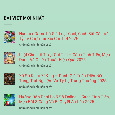
Cho Người Chơi Trung Cấp
Luật Chơi Phỏm Tái Gửi Chi Tiết Cho Người Chơi
➤
BÀI VIẾT MỚI NHẤT
Nâng Cao
Chiến Thuật Đánh Tiến Lên Miền Nam 4 Người Hiệu
➤
Number Game Là Gì? Luật Chơi, Cách Bắt Cầu Và
Quả Nhất
Tỷ Lệ Cược Tài Xỉu Chi Tiết 2025
ở
Chức năng bình luận bị tắt
Number
Game
Luật Chơi Lô Trượt Chi Tiết – Cách Tính Tiền, Mẹo
Là
Đánh Và Chiến Thuật Hiệu Quả 2025
Gì?
ở
Chức năng bình luận bị tắt
Luật
Luật
Chơi,
Chơi
Xổ Số Keno 79King – Đánh Giá Toàn Diện Nền
Cách
Lô
Bắt
Tảng, Trải Nghiệm Và Tỷ Lệ Trúng Thưởng 2025
Trượt
Cầu
ở
Chức năng bình luận bị tắt
Chi
Và
Xổ
Tiết
Tỷ
Số
Hướng Dẫn Chơi Lô 3 Số Online – Cách Tính Tiền,
–
Lệ
Keno
Cách
Mẹo Bắt 3 Càng Và Bí Quyết Ăn Lớn 2025
Cược
79King
Tính
Tài
ở
Chức năng bình luận bị tắt
–
Tiền,
Xỉu
Hướng
Đánh
Mẹo
Chi