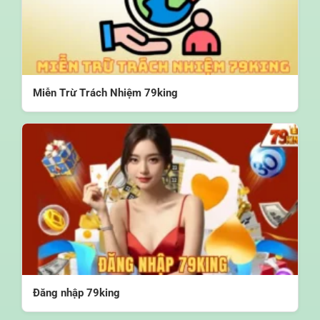
Miễn Trừ Trách Nhiệm 79king
Đăng nhập 79king