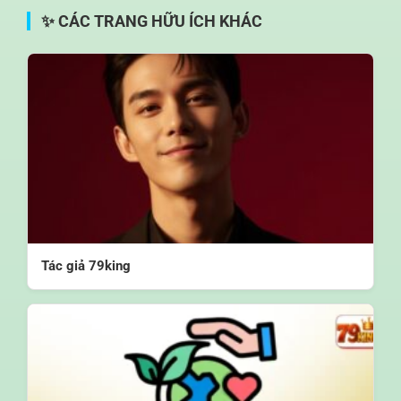
✨ CÁC TRANG HỮU ÍCH KHÁC
Tác giả 79king