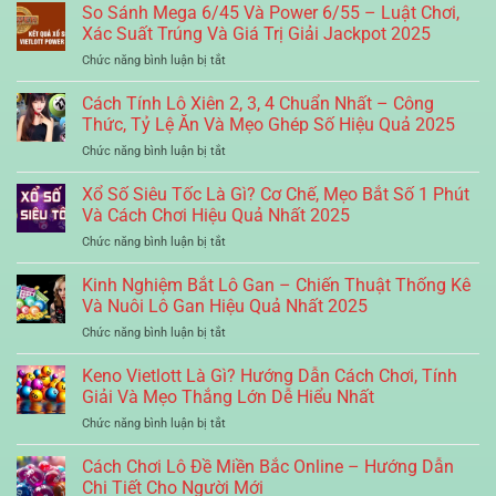
Dẫn
So Sánh Mega 6/45 Và Power 6/55 – Luật Chơi,
Giá
Đánh
Tiết
Chơi
Toàn
Xác Suất Trúng Và Giá Trị Giải Jackpot 2025
Và
2025
Lô
Diện
Chiến
ở
Chức năng bình luận bị tắt
3
Nền
Thuật
So
Số
Tảng,
Hiệu
Sánh
Cách Tính Lô Xiên 2, 3, 4 Chuẩn Nhất – Công
Online
Trải
Quả
Mega
–
Thức, Tỷ Lệ Ăn Và Mẹo Ghép Số Hiệu Quả 2025
Nghiệm
2025
6/45
Cách
Và
ở
Chức năng bình luận bị tắt
Và
Tính
Tỷ
Cách
Power
Tiền,
Lệ
Tính
Xổ Số Siêu Tốc Là Gì? Cơ Chế, Mẹo Bắt Số 1 Phút
6/55
Mẹo
Trúng
Lô
–
Và Cách Chơi Hiệu Quả Nhất 2025
Bắt
Thưởng
Xiên
Luật
3
2025
ở
Chức năng bình luận bị tắt
2,
Chơi,
Càng
Xổ
3,
Xác
Và
Số
Kinh Nghiệm Bắt Lô Gan – Chiến Thuật Thống Kê
4
Suất
Bí
Siêu
Chuẩn
Và Nuôi Lô Gan Hiệu Quả Nhất 2025
Trúng
Quyết
Tốc
Nhất
Và
Ăn
ở
Chức năng bình luận bị tắt
Là
–
Giá
Lớn
Kinh
Gì?
Công
Trị
2025
Nghiệm
Keno Vietlott Là Gì? Hướng Dẫn Cách Chơi, Tính
Cơ
Thức,
Giải
Bắt
Chế,
Giải Và Mẹo Thắng Lớn Dễ Hiểu Nhất
Tỷ
Jackpot
Lô
Mẹo
Lệ
2025
ở
Chức năng bình luận bị tắt
Gan
Bắt
Ăn
Keno
–
Số
Và
Vietlott
Cách Chơi Lô Đề Miền Bắc Online – Hướng Dẫn
Chiến
1
Mẹo
Là
Thuật
Chi Tiết Cho Người Mới
Phút
Ghép