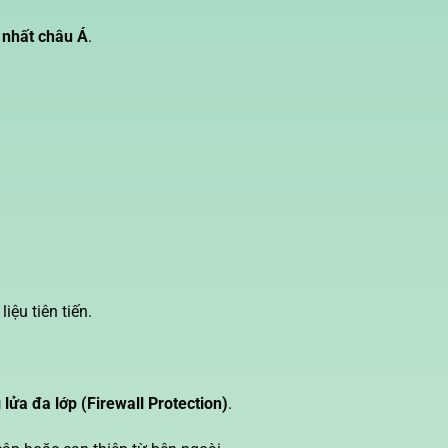
i nhất châu Á
.
ệu tiên tiến.
 lửa đa lớp (Firewall Protection)
.