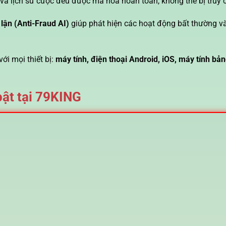
n và lịch sử cược đều được mã hóa hoàn toàn, không thể bị truy 
lận (Anti-Fraud AI)
giúp phát hiện các hoạt động bất thường và
ới mọi thiết bị:
máy tính, điện thoại Android, iOS, máy tính bả
bật tại 79KING