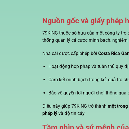
Nguồn gốc và giấy phép 
79KING thuộc sở hữu của một công ty trò 
thống quản lý cá cược minh bạch, nghiêm
Nhà cái được cấp phép bởi
Costa Rica Ga
Hoạt động hợp pháp và tuân thủ quy đị
Cam kết minh bạch trong kết quả trò ch
Bảo vệ quyền lợi người chơi thông qua 
Điều này giúp 79KING trở thành
một trong 
pháp lý
và độ tin cậy.
Tầm nhìn và sứ mệnh củ