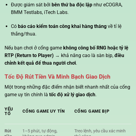
Được giám sát bởi
bên thứ ba độc lập
như eCOGRA,
BMM Testlabs, iTech Labs.
Có
báo cáo kiểm toán công khai hàng tháng
về tỉ lệ
thắng/thua.
Nếu bạn chơi ở cổng game
không công bố RNG hoặc tỷ lệ
RTP (Return to Player)
→ khả năng cao là sàn bịp,
điều
chỉnh kết quả để thua người chơi
.
Tốc Độ Rút Tiền Và Minh Bạch Giao Dịch
Một trong những đặc điểm nhận biết nhanh nhất của cổng
game uy tín chính là
tốc độ xử lý giao dịch
.
YẾU
CỔNG GAME UY TÍN
CỔNG GAME BỊP
TỐ
Rút
1–5 phút, tự động,
Treo lệnh, yêu cầu xác minh