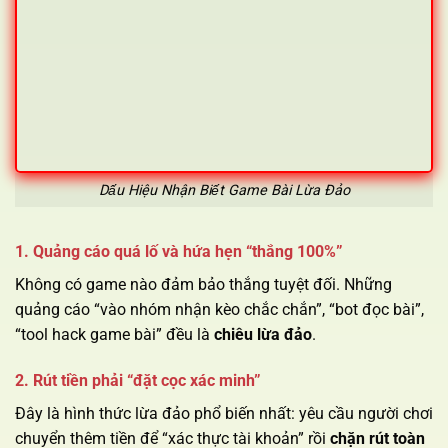
Dấu Hiệu Nhận Biết Game Bài Lừa Đảo
1. Quảng cáo quá lố và hứa hẹn “thắng 100%”
Không có game nào đảm bảo thắng tuyệt đối. Những
quảng cáo “vào nhóm nhận kèo chắc chắn”, “bot đọc bài”,
“tool hack game bài” đều là
chiêu lừa đảo
.
2. Rút tiền phải “đặt cọc xác minh”
Đây là hình thức lừa đảo phổ biến nhất: yêu cầu người chơi
chuyển thêm tiền để “xác thực tài khoản” rồi
chặn rút toàn