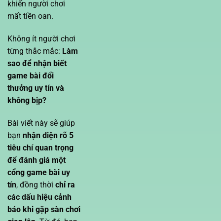
khiến người chơi
mất tiền oan.
Không ít người chơi
từng thắc mắc:
Làm
sao để nhận biết
game bài đổi
thưởng uy tín và
không bịp?
Bài viết này sẽ giúp
bạn
nhận diện rõ 5
tiêu chí quan trọng
để đánh giá một
cổng game bài uy
tín
, đồng thời
chỉ ra
các dấu hiệu cảnh
báo khi gặp sàn chơi