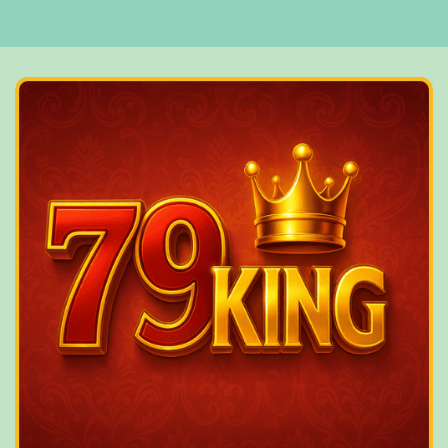
Hổ
Cho
Và
Người
Cách
Mới
Bắt
Bắt
Cầu
Đầu
Chuẩn
Xác
Nhất
Cho
Người
Mới