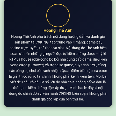
Hoàng Thế Anh
Hoàng Thế Anh phụ trách nội dung hướng dẫn và đánh giá
sản phẩm tại 79KING, tập trung vào 4 mảng: game bài,
casino trực tuyến, thể thao và slot. Nội dung do Thế Anh biên
soạn ưu tiên những gì người đọc tự kiểm chứng được — tỷ lệ
RTP và house edge công bố bởi nhà cung cấp game, điều kiện
vòng cược (turnover) và trọng số game, quy trình KYC, cùng
các công cụ chơi có trách nhiệm.Quan điểm biên tập: cá cược
là giải trí có rủi ro tài chính, không phải kênh kiếm tiền. Mọi bài
viết đều nêu rõ đâu là số liệu do nhà cái tự công bố và đâu là
thông tin kiểm chứng độc lập được.Minh bạch: đây là nội
dung do chính đơn vị vận hành 79KING biên soạn, không phải
đánh giá độc lập của bên thứ ba.