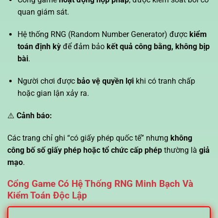
quan giám sát.
Hệ thống RNG (Random Number Generator) được
kiểm
toán định kỳ
để đảm bảo
kết quả công bằng, không bịp
bài
.
Người chơi được
bảo vệ quyền lợi
khi có tranh chấp
hoặc gian lận xảy ra.
⚠️
Cảnh báo:
Các trang chỉ ghi “có giấy phép quốc tế” nhưng
không
công bố số giấy phép hoặc tổ chức cấp phép
thường là
giả
mạo
.
Cổng Game Có Hệ Thống RNG Minh Bạch Và
Kiểm Toán Độc Lập