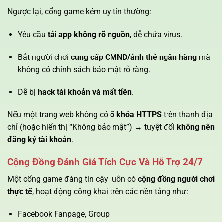
Ngược lại, cổng game kém uy tín thường:
Yêu cầu
tải app không rõ nguồn
, dễ chứa virus.
Bắt người chơi
cung cấp CMND/ảnh thẻ ngân hàng
mà
không có chính sách bảo mật rõ ràng.
Dễ bị
hack tài khoản và mất tiền
.
Nếu một trang web không có
ổ khóa HTTPS
trên thanh địa
chỉ (hoặc hiển thị “Không bảo mật”) → tuyệt đối
không nên
đăng ký tài khoản
.
Cộng Đồng Đánh Giá Tích Cực Và Hỗ Trợ 24/7
Một cổng game đáng tin cậy luôn có
cộng đồng người chơi
thực tế
, hoạt động công khai trên các nền tảng như:
Facebook Fanpage, Group