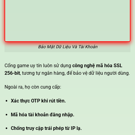
Bảo Mật Dữ Liệu Và Tài Khoản
Cổng game uy tín luôn sử dụng
công nghệ mã hóa SSL
256-bit
, tương tự ngân hàng, để bảo vệ dữ liệu người dùng.
Ngoài ra, họ còn cung cấp:
Xác thực OTP khi rút tiền.
Mã hóa tài khoản đăng nhập.
Chống truy cập trái phép từ IP lạ.