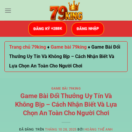
Chuyển
đến
nội
dung
ĐĂNG NHẬP
ĐĂNG KÝ +288K
Trang chủ 79king
♦️
Game bài 79king
♦️
Game Bài Đổi
Thưởng Uy Tín Và Không Bịp – Cách Nhận Biết Và
Lựa Chọn An Toàn Cho Người Chơi
GAME BÀI 79KING
Game Bài Đổi Thưởng Uy Tín Và
Không Bịp – Cách Nhận Biết Và Lựa
Chọn An Toàn Cho Người Chơi
ĐÃ ĐĂNG TRÊN
THÁNG 10 28, 2025
BỞI
HOÀNG THẾ ANH