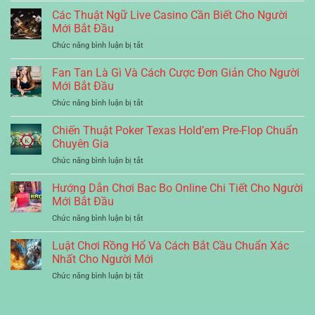
Miền
Nâng
Năng
Các Thuật Ngữ Live Casino Cần Biết Cho Người
Nam
Cao
Quản
4
Mới Bắt Đầu
Lý
Người
ở
Chức năng bình luận bị tắt
Vốn
Hiệu
Các
Khi
Quả
Thuật
Fan Tan Là Gì Và Cách Cược Đơn Giản Cho Người
Chơi
Nhất
Ngữ
Casino
Mới Bắt Đầu
Live
–
ở
Chức năng bình luận bị tắt
Casino
Bí
Fan
Cần
Quyết
Tan
Chiến Thuật Poker Texas Hold’em Pre-Flop Chuẩn
Biết
Dành
Là
Cho
Chuyên Gia
Cho
Gì
Người
Người
ở
Chức năng bình luận bị tắt
Và
Mới
Chơi
Chiến
Cách
Bắt
Thông
Thuật
Hướng Dẫn Chơi Bac Bo Online Chi Tiết Cho Người
Cược
Đầu
Minh
Poker
Đơn
Mới Bắt Đầu
Texas
Giản
ở
Chức năng bình luận bị tắt
Hold’em
Cho
Hướng
Pre-
Người
Dẫn
Luật Chơi Rồng Hổ Và Cách Bắt Cầu Chuẩn Xác
Flop
Mới
Chơi
Chuẩn
Nhất Cho Người Mới
Bắt
Bac
Chuyên
Đầu
ở
Chức năng bình luận bị tắt
Bo
Gia
Luật
Online
Chơi
Chi
Rồng
Tiết