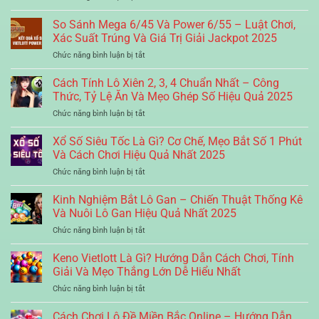
Tiền,
Xỉu
Hướng
Đánh
Mẹo
Chi
Dẫn
So Sánh Mega 6/45 Và Power 6/55 – Luật Chơi,
Giá
Đánh
Tiết
Chơi
Toàn
Xác Suất Trúng Và Giá Trị Giải Jackpot 2025
Và
2025
Lô
Diện
Chiến
ở
Chức năng bình luận bị tắt
3
Nền
Thuật
So
Số
Tảng,
Hiệu
Sánh
Cách Tính Lô Xiên 2, 3, 4 Chuẩn Nhất – Công
Online
Trải
Quả
Mega
–
Thức, Tỷ Lệ Ăn Và Mẹo Ghép Số Hiệu Quả 2025
Nghiệm
2025
6/45
Cách
Và
ở
Chức năng bình luận bị tắt
Và
Tính
Tỷ
Cách
Power
Tiền,
Lệ
Tính
Xổ Số Siêu Tốc Là Gì? Cơ Chế, Mẹo Bắt Số 1 Phút
6/55
Mẹo
Trúng
Lô
–
Và Cách Chơi Hiệu Quả Nhất 2025
Bắt
Thưởng
Xiên
Luật
3
2025
ở
Chức năng bình luận bị tắt
2,
Chơi,
Càng
Xổ
3,
Xác
Và
Số
Kinh Nghiệm Bắt Lô Gan – Chiến Thuật Thống Kê
4
Suất
Bí
Siêu
Chuẩn
Và Nuôi Lô Gan Hiệu Quả Nhất 2025
Trúng
Quyết
Tốc
Nhất
Và
Ăn
ở
Chức năng bình luận bị tắt
Là
–
Giá
Lớn
Kinh
Gì?
Công
Trị
2025
Nghiệm
Keno Vietlott Là Gì? Hướng Dẫn Cách Chơi, Tính
Cơ
Thức,
Giải
Bắt
Chế,
Giải Và Mẹo Thắng Lớn Dễ Hiểu Nhất
Tỷ
Jackpot
Lô
Mẹo
Lệ
2025
ở
Chức năng bình luận bị tắt
Gan
Bắt
Ăn
Keno
–
Số
Và
Vietlott
Cách Chơi Lô Đề Miền Bắc Online – Hướng Dẫn
Chiến
1
Mẹo