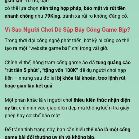
gian lận
. Từ đó, bạn
có thể lựa chọn
nền tảng hợp pháp, bảo mật và rút tiền
nhanh chóng
như
79King
, tránh xa rủi ro không đáng có.
Vì Sao Người Chơi Dễ Sập Bẫy Cổng Game Bịp?
Trong thời đại công nghệ phát triển, bất kỳ ai cũng có thể
tạo ra một “website game bài” chỉ trong vài giờ.
Chính vì thế, hàng trăm cổng game ảo đã
tung quảng cáo
“rút tiền 5 phút”, “tặng vốn 100K”
để dụ người chơi nạp
tiền – nhưng sau đó lại
bị khóa tài khoản, treo lệnh rút
hoặc gian lận kết quả
.
Một phần khác là vì người chơi
thiếu kiến thức nhận diện
uy tín
, chỉ nhìn vào giao diện đẹp mà không kiểm tra giấy
phép hay cơ chế bảo mật.
Để tránh tình trạng này, bạn cần hiểu
thế nào là một cổng
game bài đổi thưởng uy tín và không bịp
.