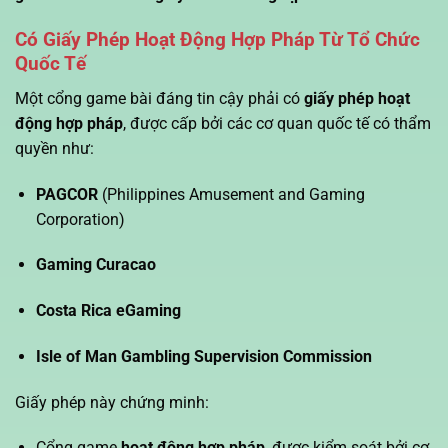
Có Giấy Phép Hoạt Động Hợp Pháp Từ Tổ Chức
Quốc Tế
Một cổng game bài đáng tin cậy phải có
giấy phép hoạt
động hợp pháp
, được cấp bởi các cơ quan quốc tế có thẩm
quyền như:
PAGCOR
(Philippines Amusement and Gaming
Corporation)
Gaming Curacao
Costa Rica eGaming
Isle of Man Gambling Supervision Commission
Giấy phép này chứng minh:
Cổng game
hoạt động hợp pháp
, được kiểm soát bởi cơ