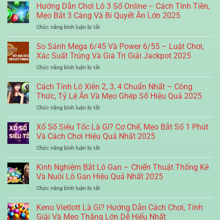
Số
Hướng Dẫn Chơi Lô 3 Số Online – Cách Tính Tiền,
–
Lệ
Keno
Cách
Mẹo Bắt 3 Càng Và Bí Quyết Ăn Lớn 2025
Cược
79King
Tính
Tài
ở
Chức năng bình luận bị tắt
–
Tiền,
Xỉu
Hướng
Đánh
Mẹo
Chi
Dẫn
So Sánh Mega 6/45 Và Power 6/55 – Luật Chơi,
Giá
Đánh
Tiết
Chơi
Toàn
Xác Suất Trúng Và Giá Trị Giải Jackpot 2025
Và
2025
Lô
Diện
Chiến
ở
Chức năng bình luận bị tắt
3
Nền
Thuật
So
Số
Tảng,
Hiệu
Sánh
Cách Tính Lô Xiên 2, 3, 4 Chuẩn Nhất – Công
Online
Trải
Quả
Mega
–
Thức, Tỷ Lệ Ăn Và Mẹo Ghép Số Hiệu Quả 2025
Nghiệm
2025
6/45
Cách
Và
ở
Chức năng bình luận bị tắt
Và
Tính
Tỷ
Cách
Power
Tiền,
Lệ
Tính
Xổ Số Siêu Tốc Là Gì? Cơ Chế, Mẹo Bắt Số 1 Phút
6/55
Mẹo
Trúng
Lô
–
Và Cách Chơi Hiệu Quả Nhất 2025
Bắt
Thưởng
Xiên
Luật
3
2025
ở
Chức năng bình luận bị tắt
2,
Chơi,
Càng
Xổ
3,
Xác
Và
Số
Kinh Nghiệm Bắt Lô Gan – Chiến Thuật Thống Kê
4
Suất
Bí
Siêu
Chuẩn
Và Nuôi Lô Gan Hiệu Quả Nhất 2025
Trúng
Quyết
Tốc
Nhất
Và
Ăn
ở
Chức năng bình luận bị tắt
Là
–
Giá
Lớn
Kinh
Gì?
Công
Trị
2025
Nghiệm
Keno Vietlott Là Gì? Hướng Dẫn Cách Chơi, Tính
Cơ
Thức,
Giải
Bắt
Chế,
Giải Và Mẹo Thắng Lớn Dễ Hiểu Nhất
Tỷ
Jackpot