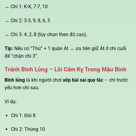
→ Chi 1: K-K, 7-7, 10
→ Chi 2: 3-3, 9, 8, 6, 5
→ Chi 3: 4, 2, 8 (tùy chọn theo độ cao).
Tip:
Nếu có “Thú” + 1 quân Át → ưu tiên giữ Át ở chi cuối
để “chặn chi 3”.
Tránh Binh Lủng – Lỗi Cấm Kỵ Trong Mậu Binh
Binh lủng
là khi người chơi
xếp bài sai quy tắc
– chi trước
yếu hơn chi sau.
Ví dụ:
Chi 1: Đôi 8
Chi 2: Thùng 10