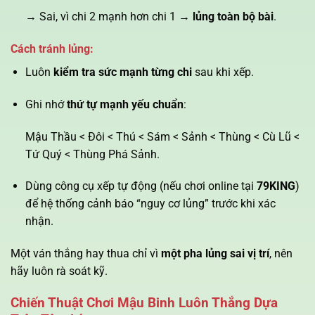
→ Sai, vì chi 2 mạnh hơn chi 1 →
lủng toàn bộ bài
.
Cách tránh lủng:
Luôn
kiểm tra sức mạnh từng chi
sau khi xếp.
Ghi nhớ
thứ tự mạnh yếu chuẩn
:
Mậu Thầu < Đôi < Thú < Sám < Sảnh < Thùng < Cù Lũ <
Tứ Quý < Thùng Phá Sảnh.
Dùng công cụ xếp tự động (nếu chơi online tại
79KING
)
để hệ thống cảnh báo “nguy cơ lủng” trước khi xác
nhận.
Một ván thắng hay thua chỉ vì
một pha lủng sai vị trí
, nên
hãy luôn rà soát kỹ.
Chiến Thuật Chơi Mậu Binh Luôn Thắng Dựa