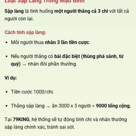
Luật Sập Làng Trong Mậu Binh
Sập làng
là tình huống
một người thắng cả 3 chi
với tất cả
người còn lại.
Cách tính sập làng:
Mỗi người thua
nhân 3 lần tiền cược
.
Nếu người thắng có
bài đặc biệt (thùng phá sảnh, tứ
quý)
→ nhân đôi phần thưởng.
Ví dụ:
Tiền cược 1000/chi.
Thắng sập làng → ăn 3000 x 3 người =
9000 tổng cộng.
Tại
79KING
, hệ thống sẽ tự động tính chi và nhân thưởng
sập làng chính xác, tránh sai sót.