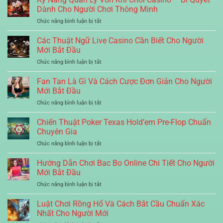
Và
Đánh
Cho
Dành Cho Người Chơi Thông Minh
Chơi
Tình
Tiến
Người
Trung
Huống
ở
Chức năng bình luận bị tắt
Lên
Chơi
Cấp
Kỹ
Miền
Nâng
Năng
Các Thuật Ngữ Live Casino Cần Biết Cho Người
Nam
Cao
Quản
4
Mới Bắt Đầu
Lý
Người
ở
Chức năng bình luận bị tắt
Vốn
Hiệu
Các
Khi
Quả
Thuật
Fan Tan Là Gì Và Cách Cược Đơn Giản Cho Người
Chơi
Nhất
Ngữ
Casino
Mới Bắt Đầu
Live
–
ở
Chức năng bình luận bị tắt
Casino
Bí
Fan
Cần
Quyết
Tan
Chiến Thuật Poker Texas Hold’em Pre-Flop Chuẩn
Biết
Dành
Là
Cho
Chuyên Gia
Cho
Gì
Người
Người
ở
Chức năng bình luận bị tắt
Và
Mới
Chơi
Chiến
Cách
Bắt
Thông
Thuật
Hướng Dẫn Chơi Bac Bo Online Chi Tiết Cho Người
Cược
Đầu
Minh
Poker
Đơn
Mới Bắt Đầu
Texas
Giản
ở
Chức năng bình luận bị tắt
Hold’em
Cho
Hướng
Pre-
Người
Dẫn
Luật Chơi Rồng Hổ Và Cách Bắt Cầu Chuẩn Xác
Flop
Mới
Chơi
Chuẩn
Nhất Cho Người Mới
Bắt
Bac
Chuyên
Đầu