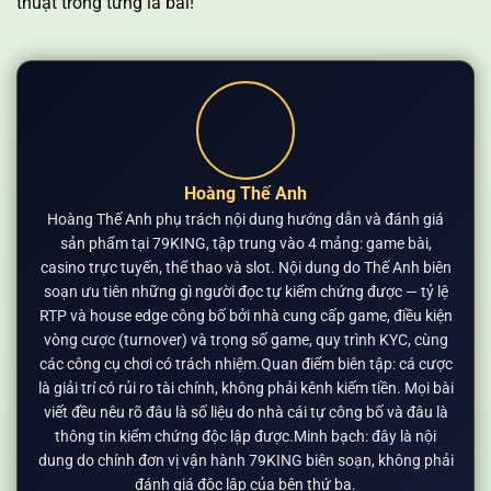
thuật trong từng lá bài!
Hoàng Thế Anh
Hoàng Thế Anh phụ trách nội dung hướng dẫn và đánh giá
sản phẩm tại 79KING, tập trung vào 4 mảng: game bài,
casino trực tuyến, thể thao và slot. Nội dung do Thế Anh biên
soạn ưu tiên những gì người đọc tự kiểm chứng được — tỷ lệ
RTP và house edge công bố bởi nhà cung cấp game, điều kiện
vòng cược (turnover) và trọng số game, quy trình KYC, cùng
các công cụ chơi có trách nhiệm.Quan điểm biên tập: cá cược
là giải trí có rủi ro tài chính, không phải kênh kiếm tiền. Mọi bài
viết đều nêu rõ đâu là số liệu do nhà cái tự công bố và đâu là
thông tin kiểm chứng độc lập được.Minh bạch: đây là nội
dung do chính đơn vị vận hành 79KING biên soạn, không phải
đánh giá độc lập của bên thứ ba.