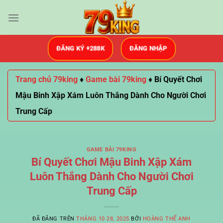
Chuyển
đến
nội
dung
ĐĂNG NHẬP
ĐĂNG KÝ +288K
Trang chủ 79king
♦️
Game bài 79king
♦️
Bí Quyết Chơi
Mậu Binh Xập Xám Luôn Thắng Dành Cho Người Chơi
Trung Cấp
GAME BÀI 79KING
Bí Quyết Chơi Mậu Binh Xập Xám
Luôn Thắng Dành Cho Người Chơi
Trung Cấp
ĐÃ ĐĂNG TRÊN
THÁNG 10 28, 2025
BỞI
HOÀNG THẾ ANH