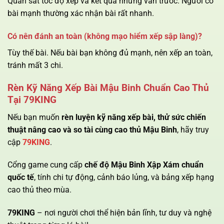
Quan sát tốc độ xếp và kết quả những ván trước. Người có
bài mạnh thường xác nhận bài rất nhanh.
Có nên đánh an toàn (không mạo hiểm xếp sập làng)?
Tùy thế bài. Nếu bài bạn không đủ mạnh, nên xếp an toàn,
tránh mất 3 chi.
Rèn Kỹ Năng Xếp Bài Mậu Binh Chuẩn Cao Thủ
Tại 79KING
Nếu bạn muốn
rèn luyện kỹ năng xếp bài, thử sức chiến
thuật nâng cao và so tài cùng cao thủ Mậu Binh
, hãy truy
cập
79KING
.
Cổng game cung cấp
chế độ Mậu Binh Xập Xám chuẩn
quốc tế
, tính chi tự động, cảnh báo lủng, và bảng xếp hạng
cao thủ theo mùa.
79KING
– nơi người chơi thể hiện bản lĩnh, tư duy và nghệ