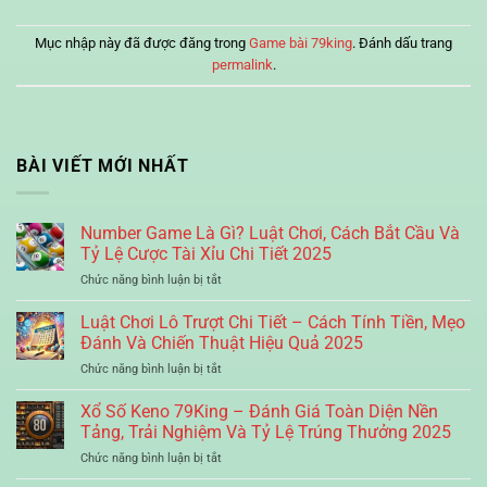
Xì Dách Có Nên Mua Bảo Hiểm Không? Phân Tích Lợi
➤
– Hại Từ Góc Nhìn Toán Học
Mục nhập này đã được đăng trong
Game bài 79king
. Đánh dấu trang
permalink
.
Game Bài Liêng Online Nên Tố Hay Úp – Quyết Định
➤
Chuẩn Dựa Trên Tâm Lý Và Tình Huống
Luật Chơi Phỏm Tái Gửi Chi Tiết Cho Người Chơi
➤
BÀI VIẾT MỚI NHẤT
Nâng Cao
Chiến Thuật Đánh Tiến Lên Miền Nam 4 Người Hiệu
➤
Number Game Là Gì? Luật Chơi, Cách Bắt Cầu Và
Quả Nhất
Tỷ Lệ Cược Tài Xỉu Chi Tiết 2025
ở
Chức năng bình luận bị tắt
Number
Game
Luật Chơi Lô Trượt Chi Tiết – Cách Tính Tiền, Mẹo
Là
Đánh Và Chiến Thuật Hiệu Quả 2025
Gì?
ở
Chức năng bình luận bị tắt
Luật
Luật
Chơi,
Chơi
Xổ Số Keno 79King – Đánh Giá Toàn Diện Nền
Cách
Lô
Bắt
Tảng, Trải Nghiệm Và Tỷ Lệ Trúng Thưởng 2025
Trượt
Cầu
ở
Chức năng bình luận bị tắt
Chi
Và
Xổ
Tiết
Tỷ