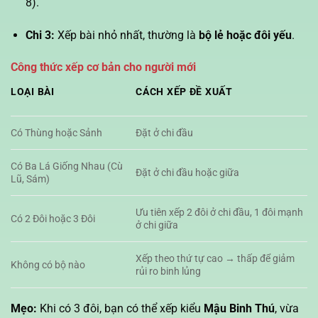
8).
Chi 3:
Xếp bài nhỏ nhất, thường là
bộ lẻ hoặc đôi yếu
.
Công thức xếp cơ bản cho người mới
LOẠI BÀI
CÁCH XẾP ĐỀ XUẤT
Có Thùng hoặc Sảnh
Đặt ở chi đầu
Có Ba Lá Giống Nhau (Cù
Đặt ở chi đầu hoặc giữa
Lũ, Sám)
Ưu tiên xếp 2 đôi ở chi đầu, 1 đôi mạnh
Có 2 Đôi hoặc 3 Đôi
ở chi giữa
Xếp theo thứ tự cao → thấp để giảm
Không có bộ nào
rủi ro binh lủng
Mẹo:
Khi có 3 đôi, bạn có thể xếp kiểu
Mậu Binh Thú
, vừa