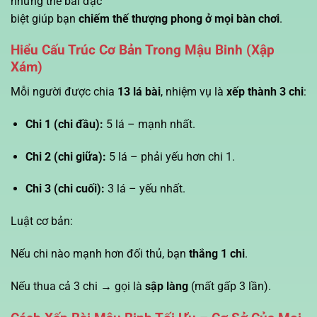
những thế bài đặc
biệt giúp bạn
chiếm thế thượng phong ở mọi bàn chơi
.
Hiểu Cấu Trúc Cơ Bản Trong Mậu Binh (Xập
Xám)
Mỗi người được chia
13 lá bài
, nhiệm vụ là
xếp thành 3 chi
:
Chi 1 (chi đầu):
5 lá – mạnh nhất.
Chi 2 (chi giữa):
5 lá – phải yếu hơn chi 1.
Chi 3 (chi cuối):
3 lá – yếu nhất.
Luật cơ bản:
Nếu chi nào mạnh hơn đối thủ, bạn
thắng 1 chi
.
Nếu thua cả 3 chi → gọi là
sập làng
(mất gấp 3 lần).