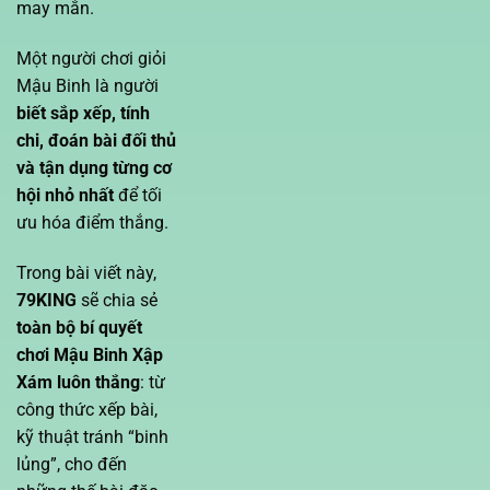
may mắn.
Một người chơi giỏi
Mậu Binh là người
biết sắp xếp, tính
chi, đoán bài đối thủ
và tận dụng từng cơ
hội nhỏ nhất
để tối
ưu hóa điểm thắng.
Trong bài viết này,
79KING
sẽ chia sẻ
toàn bộ bí quyết
chơi Mậu Binh Xập
Xám luôn thắng
: từ
công thức xếp bài,
kỹ thuật tránh “binh
lủng”, cho đến