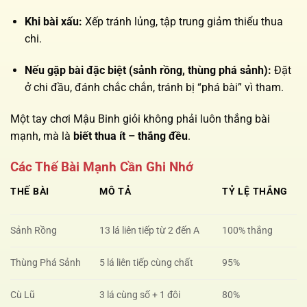
Khi bài xấu:
Xếp tránh lủng, tập trung giảm thiểu thua
chi.
Nếu gặp bài đặc biệt (sảnh rồng, thùng phá sảnh):
Đặt
ở chi đầu, đánh chắc chắn, tránh bị “phá bài” vì tham.
Một tay chơi Mậu Binh giỏi không phải luôn thắng bài
mạnh, mà là
biết thua ít – thắng đều
.
Các Thế Bài Mạnh Cần Ghi Nhớ
THẾ BÀI
MÔ TẢ
TỶ LỆ THẮNG
Sảnh Rồng
13 lá liên tiếp từ 2 đến A
100% thắng
Thùng Phá Sảnh
5 lá liên tiếp cùng chất
95%
Cù Lũ
3 lá cùng số + 1 đôi
80%