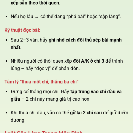
xếp sẵn theo thói quen
.
Nếu họ lâu → có thể đang “phá bài” hoặc “sập làng”.
Kỹ thuật đọc bài:
Sau 2–3 ván, hãy
ghi nhớ cách đối thủ xếp bài mạnh
nhất
.
Nhiều người có thói quen xếp
đôi A/K ở chi 3
để tránh
lủng – hãy “đọc vị” để phản đòn.
Tâm lý “thua một chi, thắng ba chi”
Đừng cố thắng mọi chi. Hãy
tập trung vào chi đầu và
giữa
– 2 chi này mang giá trị cao hơn.
Khi thua chi đầu, vẫn có thể
gỡ lại 2 chi sau
để giữ điểm
dương.