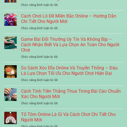
Lô
Mẹo
Lệ
2025
ở
Chức năng bình luận bị tắt
Gan
Bắt
Ăn
Keno
–
Số
Và
Vietlott
Cách Chơi Lô Đề Miền Bắc Online – Hướng Dẫn
Chiến
1
Mẹo
Là
Thuật
Chi Tiết Cho Người Mới
Phút
Ghép
Gì?
Thống
Và
Số
ở
Chức năng bình luận bị tắt
Hướng
Kê
Cách
Hiệu
Cách
Dẫn
Và
Chơi
Quả
Chơi
Game Bài Đổi Thưởng Uy Tín Và Không Bịp –
Cách
Nuôi
Hiệu
2025
Lô
Chơi,
Cách Nhận Biết Và Lựa Chọn An Toàn Cho Người
Lô
Quả
Đề
Tính
Gan
Chơi
Nhất
Miền
Giải
Hiệu
2025
ở
Chức năng bình luận bị tắt
Bắc
Và
Quả
Game
Online
Mẹo
Nhất
Bài
–
So Sánh Xóc Đĩa Online Và Truyền Thống – Đâu
Thắng
2025
Đổi
Hướng
Lớn
Là Lựa Chọn Tối Ưu Cho Người Chơi Hiện Đại
Thưởng
Dẫn
Dễ
ở
Chức năng bình luận bị tắt
Uy
Chi
Hiểu
So
Tín
Tiết
Nhất
Sánh
Cách Tính Tiền Thắng Thua Trong Bài Cào Chuẩn
Và
Cho
Xóc
Không
Người
Xác Cho Người Mới
Đĩa
Bịp
Mới
ở
Chức năng bình luận bị tắt
Online
–
Cách
Và
Cách
Tính
Tổ Tôm Online Là Gì Và Cách Chơi Chi Tiết Cho
Truyền
Nhận
Tiền
Thống
Người Mới
Biết
Thắng
–
Và
ở
Chức năng bình luận bị tắt