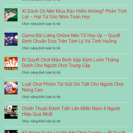
Thua
Đâu
Lựa
Tổ
Trong
Là
Chọn
Tôm
Xì Dách Có Nên Mua Bảo Hiểm Không? Phân Tích
Bài
Lựa
An
Online
Cào
Lợi – Hại Từ Góc Nhìn Toán Học
Chọn
Toàn
Là
Chuẩn
Tối
Cho
ở
Chức năng bình luận bị tắt
Gì
Xác
Ưu
Người
Xì
Và
Cho
Cho
Chơi
Dách
Game Bài Liêng Online Nên Tố Hay Úp – Quyết
Cách
Người
Người
Có
Chơi
Định Chuẩn Dựa Trên Tâm Lý Và Tình Huống
Mới
Chơi
Nên
Chi
Hiện
ở
Chức năng bình luận bị tắt
Mua
Tiết
Đại
Game
Bảo
Cho
Bài
Bí Quyết Chơi Mậu Binh Xập Xám Luôn Thắng
Hiểm
Người
Liêng
Không?
Dành Cho Người Chơi Trung Cấp
Mới
Online
Phân
ở
Chức năng bình luận bị tắt
Nên
Tích
Bí
Tố
Lợi
Quyết
Luật Chơi Phỏm Tái Gửi Chi Tiết Cho Người Chơi
Hay
–
Chơi
Úp
Nâng Cao
Hại
Mậu
–
Từ
ở
Chức năng bình luận bị tắt
Binh
Quyết
Góc
Luật
Xập
Định
Nhìn
Chơi
Chiến Thuật Đánh Tiến Lên Miền Nam 4 Người
Xám
Chuẩn
Toán
Phỏm
Luôn
Hiệu Quả Nhất
Dựa
Học
Tái
Thắng
Trên
ở
Chức năng bình luận bị tắt
Gửi
Dành
Tâm
Chiến
Chi
Cho
Lý
Thuật
Kỹ Năng Quản Lý Vốn Khi Chơi Casino – Bí Quyết
Tiết
Người