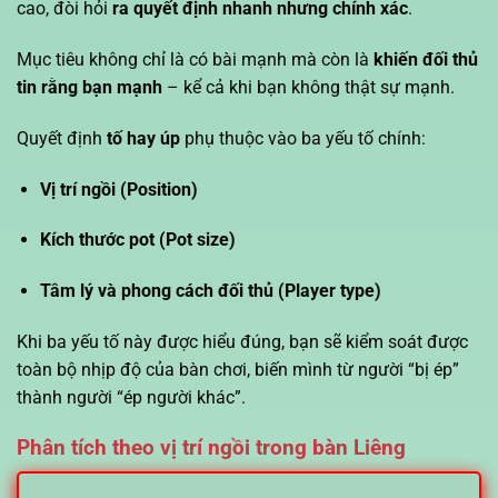
cao, đòi hỏi
ra quyết định nhanh nhưng chính xác
.
Mục tiêu không chỉ là có bài mạnh mà còn là
khiến đối thủ
tin rằng bạn mạnh
– kể cả khi bạn không thật sự mạnh.
Quyết định
tố hay úp
phụ thuộc vào ba yếu tố chính:
Vị trí ngồi (Position)
Kích thước pot (Pot size)
Tâm lý và phong cách đối thủ (Player type)
Khi ba yếu tố này được hiểu đúng, bạn sẽ kiểm soát được
toàn bộ nhịp độ của bàn chơi, biến mình từ người “bị ép”
thành người “ép người khác”.
Phân tích theo vị trí ngồi trong bàn Liêng