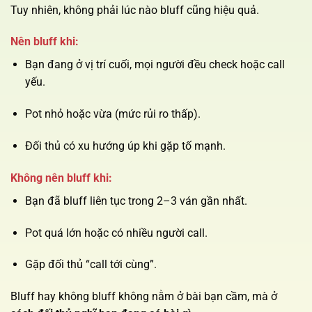
Tuy nhiên, không phải lúc nào bluff cũng hiệu quả.
Nên bluff khi:
Bạn đang ở vị trí cuối, mọi người đều check hoặc call
yếu.
Pot nhỏ hoặc vừa (mức rủi ro thấp).
Đối thủ có xu hướng úp khi gặp tố mạnh.
Không nên bluff khi:
Bạn đã bluff liên tục trong 2–3 ván gần nhất.
Pot quá lớn hoặc có nhiều người call.
Gặp đối thủ “call tới cùng”.
Bluff hay không bluff không nằm ở bài bạn cầm, mà ở