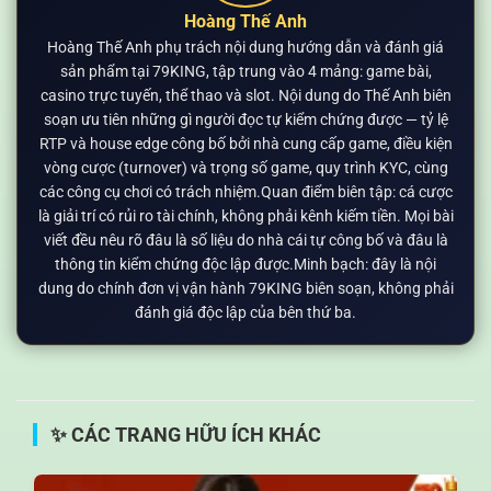
Hoàng Thế Anh
Hoàng Thế Anh phụ trách nội dung hướng dẫn và đánh giá
sản phẩm tại 79KING, tập trung vào 4 mảng: game bài,
casino trực tuyến, thể thao và slot. Nội dung do Thế Anh biên
soạn ưu tiên những gì người đọc tự kiểm chứng được — tỷ lệ
RTP và house edge công bố bởi nhà cung cấp game, điều kiện
vòng cược (turnover) và trọng số game, quy trình KYC, cùng
các công cụ chơi có trách nhiệm.Quan điểm biên tập: cá cược
là giải trí có rủi ro tài chính, không phải kênh kiếm tiền. Mọi bài
viết đều nêu rõ đâu là số liệu do nhà cái tự công bố và đâu là
thông tin kiểm chứng độc lập được.Minh bạch: đây là nội
dung do chính đơn vị vận hành 79KING biên soạn, không phải
đánh giá độc lập của bên thứ ba.
✨ CÁC TRANG HỮU ÍCH KHÁC