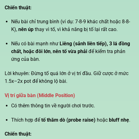
Chiến thuật:
Nếu bài chỉ trung bình (ví dụ: 7-8-9 khác chất hoặc 8-8-
K),
nên úp
thay vì tố, vì khả năng bị tố lại rất cao.
Nếu có bài mạnh như
Liêng (sảnh liên tiếp), 3 lá đồng
chất, hoặc đôi lớn
,
nên tố vừa phải
để kiểm tra phản
ứng của bàn.
Lời khuyên: Đừng tố quá lớn ở vị trí đầu. Giữ cược ở mức
1.5x–2x pot để không lộ bài.
Vị trí giữa bàn (Middle Position)
Có thêm thông tin về người chơi trước.
Thích hợp để
tố thăm dò (probe raise)
hoặc
bluff nhẹ
.
Chiến thuật: