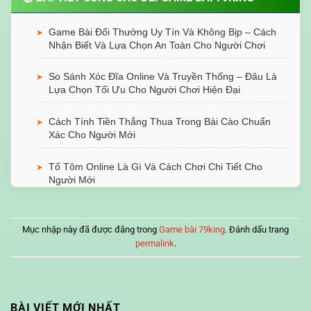
Game Bài Đổi Thưởng Uy Tín Và Không Bịp – Cách
➤
Nhận Biết Và Lựa Chọn An Toàn Cho Người Chơi
So Sánh Xóc Đĩa Online Và Truyền Thống – Đâu Là
➤
Lựa Chọn Tối Ưu Cho Người Chơi Hiện Đại
Cách Tính Tiền Thắng Thua Trong Bài Cào Chuẩn
➤
Xác Cho Người Mới
Tổ Tôm Online Là Gì Và Cách Chơi Chi Tiết Cho
➤
Người Mới
Xì Dách Có Nên Mua Bảo Hiểm Không? Phân Tích Lợi
➤
– Hại Từ Góc Nhìn Toán Học
Mục nhập này đã được đăng trong
Game bài 79king
. Đánh dấu trang
permalink
.
Bí Quyết Chơi Mậu Binh Xập Xám Luôn Thắng Dành
➤
Cho Người Chơi Trung Cấp
Luật Chơi Phỏm Tái Gửi Chi Tiết Cho Người Chơi
➤
BÀI VIẾT MỚI NHẤT