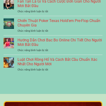
Fan Tan Là Gì Và Cách Cược Đơn Giản Cho Người
Chơi
Nhất
Ngữ
Casino
Mới Bắt Đầu
Live
–
ở
Chức năng bình luận bị tắt
Casino
Bí
Fan
Cần
Quyết
Tan
Chiến Thuật Poker Texas Hold’em Pre-Flop Chuẩn
Biết
Dành
Là
Cho
Chuyên Gia
Cho
Gì
Người
Người
ở
Chức năng bình luận bị tắt
Và
Mới
Chơi
Chiến
Cách
Bắt
Thông
Thuật
Hướng Dẫn Chơi Bac Bo Online Chi Tiết Cho Người
Cược
Đầu
Minh
Poker
Đơn
Mới Bắt Đầu
Texas
Giản
ở
Chức năng bình luận bị tắt
Hold’em
Cho
Hướng
Pre-
Người
Dẫn
Luật Chơi Rồng Hổ Và Cách Bắt Cầu Chuẩn Xác
Flop
Mới
Chơi
Chuẩn
Nhất Cho Người Mới
Bắt
Bac
Chuyên
Đầu
ở
Chức năng bình luận bị tắt
Bo
Gia
Luật
Online
Chơi
Chi
Rồng
Tiết
Hổ
Cho
Và
Người
Cách
Mới
Bắt
Bắt
Cầu
Đầu
Chuẩn