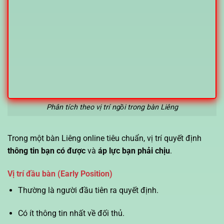
Phân tích theo vị trí ngồi trong bàn Liêng
Trong một bàn Liêng online tiêu chuẩn, vị trí quyết định
thông tin bạn có được
và
áp lực bạn phải chịu
.
Vị trí đầu bàn (Early Position)
Thường là người đầu tiên ra quyết định.
Có ít thông tin nhất về đối thủ.