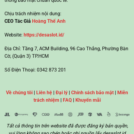
thống bảo mật chuẩn quốc tế.
Chịu trách nhiệm nội dung:
CEO Tác Giả
Hoàng Thế Anh
Website:
https://desaslot.id/
Địa Chỉ: Tầng 7, ACM Building, 96 Cao Thắng, Phường Bàn
Cờ, (Quận 3) TP.HCM
Số Điện Thoại: 0342 873 201
Về chúng tôi
|
Liên hệ
|
Đại lý
|
Chính sách bảo mật
|
Miễn
trách nhiệm
|
FAQ
|
Khuyến mãi
Tất cả thông tin trên website đã được đăng ký bản quyền,
vui lòng không sao chép hoặc ghi nguồn lấy desaslot.id