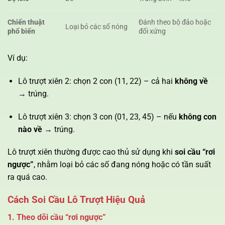
Chiến thuật
Đánh theo bộ đảo hoặc
Loại bỏ các số nóng
phổ biến
đối xứng
Ví dụ:
Lô trượt xiên 2: chọn 2 con (11, 22) – cả hai
không về
→ trúng.
Lô trượt xiên 3: chọn 3 con (01, 23, 45) – nếu
không con
nào về
→ trúng.
Lô trượt xiên thường được cao thủ sử dụng khi
soi cầu “rơi
ngược”
, nhằm loại bỏ các số đang nóng hoặc có tần suất
ra quá cao.
Cách Soi Cầu Lô Trượt Hiệu Quả
1. Theo dõi cầu “rơi ngược”