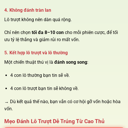
4. Không đánh tràn lan
Lô trượt không nên dàn quá rộng.
Chỉ nên chọn
tối đa 8–10 con
cho mỗi phiên cược, để tối
ưu tỷ lệ thắng và giảm rủi ro mất vốn.
5. Kết hợp lô trượt và lô thường
Một chiến thuật thú vị là
đánh song song
:
4 con lô thường bạn tin sẽ về.
4 con lô trượt bạn tin sẽ không về.
→ Dù kết quả thế nào, bạn vẫn có cơ hội gỡ vốn hoặc hòa
vốn.
Mẹo Đánh Lô Trượt Dễ Trúng Từ Cao Thủ