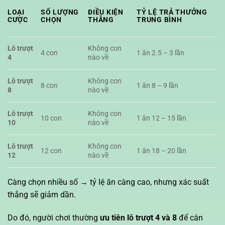
LOẠI
SỐ LƯỢNG
ĐIỀU KIỆN
TỶ LỆ TRẢ THƯỞNG
CƯỢC
CHỌN
THẮNG
TRUNG BÌNH
Lô trượt
Không con
4 con
1 ăn 2.5 – 3 lần
4
nào về
Lô trượt
Không con
8 con
1 ăn 8 – 9 lần
8
nào về
Lô trượt
Không con
10 con
1 ăn 12 – 15 lần
10
nào về
Lô trượt
Không con
12 con
1 ăn 18 – 20 lần
12
nào về
Càng chọn nhiều số → tỷ lệ ăn càng cao, nhưng xác suất
thắng sẽ giảm dần.
Do đó, người chơi thường
ưu tiên lô trượt 4 và 8
để cân