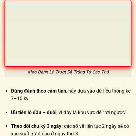
Mẹo Đánh Lô Trượt Dễ Trúng Từ Cao Thủ
Đừng đánh theo cảm tính
, hãy dựa vào dữ liệu thống kê
7–10 kỳ.
Ưu tiên lô đầu – đuôi
, vì đây là khu vực dễ “rơi ngược”.
Theo dõi chu kỳ 3 ngày:
các số về liên tục 2 ngày sẽ có
xác suất trượt cao ở ngày thứ 3.