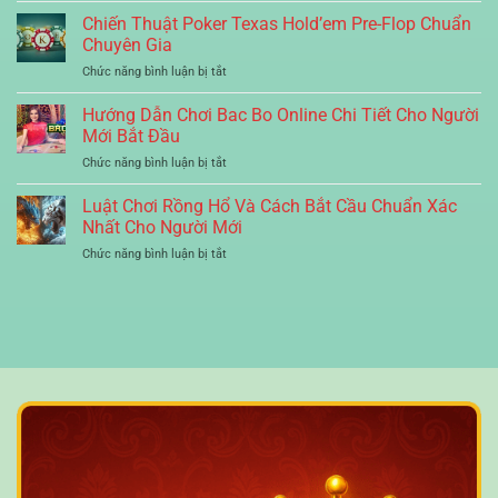
Cần
Quyết
Tan
Chiến Thuật Poker Texas Hold’em Pre-Flop Chuẩn
Biết
Dành
Là
Cho
Chuyên Gia
Cho
Gì
Người
Người
ở
Chức năng bình luận bị tắt
Và
Mới
Chơi
Chiến
Cách
Bắt
Thông
Thuật
Hướng Dẫn Chơi Bac Bo Online Chi Tiết Cho Người
Cược
Đầu
Minh
Poker
Đơn
Mới Bắt Đầu
Texas
Giản
ở
Chức năng bình luận bị tắt
Hold’em
Cho
Hướng
Pre-
Người
Dẫn
Luật Chơi Rồng Hổ Và Cách Bắt Cầu Chuẩn Xác
Flop
Mới
Chơi
Chuẩn
Nhất Cho Người Mới
Bắt
Bac
Chuyên
Đầu
ở
Chức năng bình luận bị tắt
Bo
Gia
Luật
Online
Chơi
Chi
Rồng
Tiết
Hổ
Cho
Và
Người
Cách
Mới
Bắt
Bắt
Cầu
Đầu
Chuẩn
Xác
Nhất
Cho