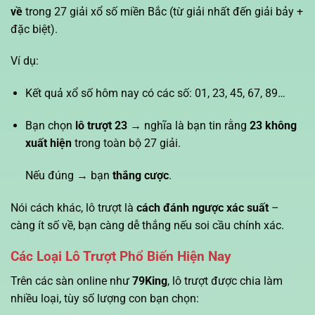
về
trong 27 giải xổ số miền Bắc (từ giải nhất đến giải bảy +
đặc biệt).
Ví dụ:
Kết quả xổ số hôm nay có các số: 01, 23, 45, 67, 89…
Bạn chọn
lô trượt 23
→ nghĩa là bạn tin rằng
23 không
xuất hiện
trong toàn bộ 27 giải.
Nếu đúng → bạn
thắng cược
.
Nói cách khác, lô trượt là
cách đánh ngược xác suất
–
càng ít số về, bạn càng dễ thắng nếu soi cầu chính xác.
Các Loại Lô Trượt Phổ Biến Hiện Nay
Trên các sàn online như
79King
, lô trượt được chia làm
nhiều loại, tùy số lượng con bạn chọn: