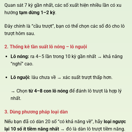
Quan sát 7 kỳ gần nhất, các số xuất hiện nhiều lần có xu
hướng
tạm dừng 1–2 kỳ
.
Đây chính là “cầu trượt”, bạn có thể chọn các số đó cho lô
trượt hôm sau.
2. Thống kê tần suất lô nóng – lô nguội
Lô nóng:
ra 4–5 lần trong 10 kỳ gần nhất → khả năng
“nghỉ” cao.
Lô nguội:
lâu chưa về → xác suất trượt thấp hơn.
→ Chọn
từ 4–8 con lô nóng
để đánh lô trượt là hợp lý
nhất.
3. Dùng phương pháp loại dàn
Nếu bạn đã có dàn 20 số “có khả năng về”, hãy
loại ngược
lại 10 số ít tiềm năng nhất
→ đó là dàn lô trượt tiềm năng.