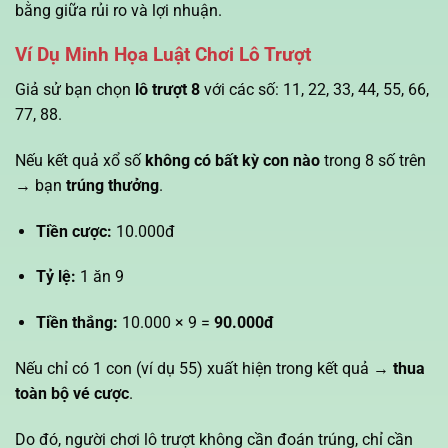
bằng giữa rủi ro và lợi nhuận.
Ví Dụ Minh Họa Luật Chơi Lô Trượt
Giả sử bạn chọn
lô trượt 8
với các số: 11, 22, 33, 44, 55, 66,
77, 88.
Nếu kết quả xổ số
không có bất kỳ con nào
trong 8 số trên
→ bạn
trúng thưởng
.
Tiền cược:
10.000đ
Tỷ lệ:
1 ăn 9
Tiền thắng:
10.000 × 9 =
90.000đ
Nếu chỉ có 1 con (ví dụ 55) xuất hiện trong kết quả →
thua
toàn bộ vé cược
.
Do đó, người chơi lô trượt không cần đoán trúng, chỉ cần