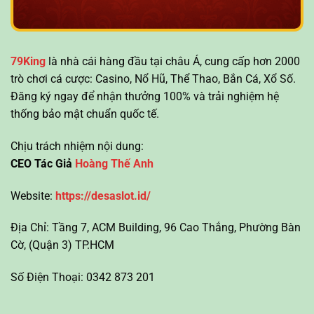
79King
là nhà cái hàng đầu tại châu Á, cung cấp hơn 2000
trò chơi cá cược: Casino, Nổ Hũ, Thể Thao, Bắn Cá, Xổ Số.
Đăng ký ngay để nhận thưởng 100% và trải nghiệm hệ
thống bảo mật chuẩn quốc tế.
Chịu trách nhiệm nội dung:
CEO Tác Giả
Hoàng Thế Anh
Website:
https://desaslot.id/
Địa Chỉ: Tầng 7, ACM Building, 96 Cao Thắng, Phường Bàn
Cờ, (Quận 3) TP.HCM
Số Điện Thoại: 0342 873 201