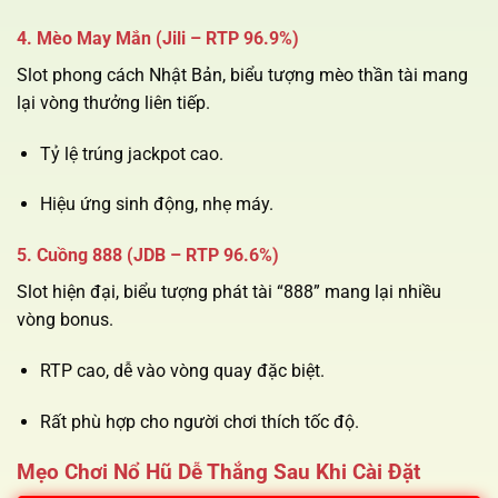
4. Mèo May Mắn (Jili – RTP 96.9%)
Slot phong cách Nhật Bản, biểu tượng mèo thần tài mang
lại vòng thưởng liên tiếp.
Tỷ lệ trúng jackpot cao.
Hiệu ứng sinh động, nhẹ máy.
5. Cuồng 888 (JDB – RTP 96.6%)
Slot hiện đại, biểu tượng phát tài “888” mang lại nhiều
vòng bonus.
RTP cao, dễ vào vòng quay đặc biệt.
Rất phù hợp cho người chơi thích tốc độ.
Mẹo Chơi Nổ Hũ Dễ Thắng Sau Khi Cài Đặt