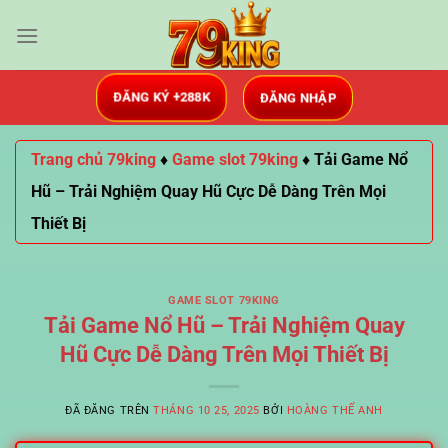
Chuyển
đến
nội
dung
ĐĂNG NHẬP
ĐĂNG KÝ +288K
Trang chủ 79king
♦️
Game slot 79king
♦️
Tải Game Nổ
Hũ – Trải Nghiệm Quay Hũ Cực Dễ Dàng Trên Mọi
Thiết Bị
GAME SLOT 79KING
Tải Game Nổ Hũ – Trải Nghiệm Quay
Hũ Cực Dễ Dàng Trên Mọi Thiết Bị
ĐÃ ĐĂNG TRÊN
THÁNG 10 25, 2025
BỞI
HOÀNG THẾ ANH