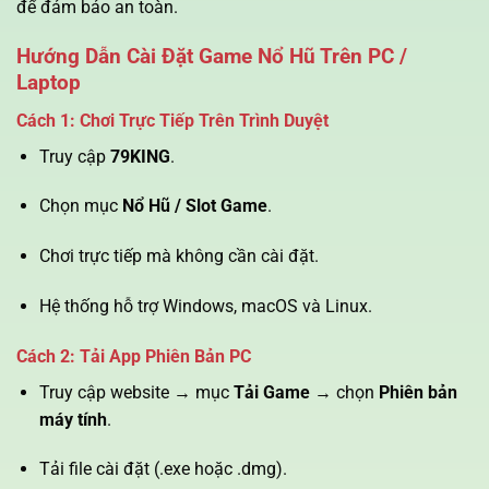
để đảm bảo an toàn.
Hướng Dẫn Cài Đặt Game Nổ Hũ Trên PC /
Laptop
Cách 1: Chơi Trực Tiếp Trên Trình Duyệt
Truy cập
79
K
I
NG
.
Chọn mục
Nổ Hũ / Slot Game
.
Chơi trực tiếp mà không cần cài đặt.
Hệ thống hỗ trợ Windows, macOS và Linux.
Cách 2: Tải App Phiên Bản PC
Truy cập website → mục
Tải Game
→ chọn
Phiên bản
máy tính
.
Tải file cài đặt (.exe hoặc .dmg).