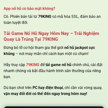
App nổ hũ có bảo mật không?
Có. Phiên bản tải từ
79KING
có mã hóa SSL, đảm bảo an
toàn tuyệt đối.
Tải Game Nổ Hũ Ngay Hôm Nay – Trải Nghiệm
Quay Là Trúng Tại 79KING
Đừng bỏ lỡ cơ hội tham gia thế giới
nổ hũ jackpot cực
khủng
– nơi may mắn chỉ cách bạn một cú chạm!
Hãy truy cập
79KING
để
tải game nổ hũ
chính chủ, cài đặt
nhanh chóng và bắt đầu hành trình săn thưởng của riêng
bạn.
Dù bạn chơi trên
PC hay điện thoại
, chỉ cần vài vòng quay,
vận may đổi đời có thể đến ngay trong hôm nay!