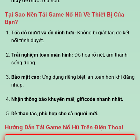
máy
để mượt mà hơn.
Tại Sao Nên Tải Game Nổ Hũ Về Thiết Bị Của
Bạn?
Tốc độ mượt và ổn định hơn:
Không bị giật lag do kết
nối trình duyệt.
Trải nghiệm toàn màn hình:
Đồ họa rõ nét, âm thanh
sống động.
Bảo mật cao:
Ứng dụng riêng biệt, an toàn hơn khi đăng
nhập.
Nhận thông báo khuyến mãi, giftcode nhanh nhất.
Dễ thao tác, phù hợp cho cả người mới.
Hướng Dẫn Tải Game Nổ Hũ Trên Điện Thoại