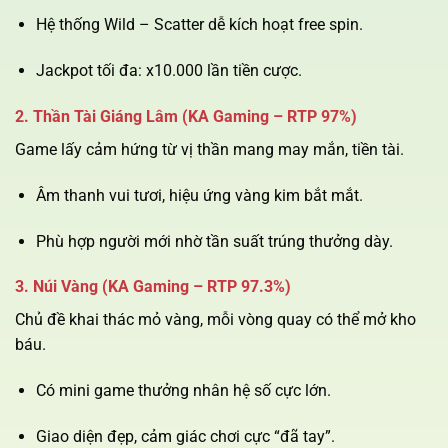
Hệ thống Wild – Scatter dễ kích hoạt free spin.
Jackpot tối đa: x10.000 lần tiền cược.
2. Thần Tài Giáng Lâm (KA Gaming – RTP 97%)
Game lấy cảm hứng từ vị thần mang may mắn, tiền tài.
Âm thanh vui tươi, hiệu ứng vàng kim bắt mắt.
Phù hợp người mới nhờ tần suất trúng thưởng dày.
3. Núi Vàng (KA Gaming – RTP 97.3%)
Chủ đề khai thác mỏ vàng, mỗi vòng quay có thể mở kho
báu.
Có mini game thưởng nhân hệ số cực lớn.
Giao diện đẹp, cảm giác chơi cực “đã tay”.