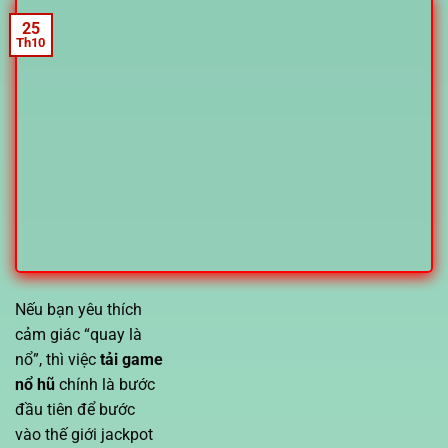
25
Th10
Nếu bạn yêu thích
cảm giác “quay là
nổ”, thì việc
tải game
nổ hũ
chính là bước
đầu tiên để bước
vào thế giới jackpot