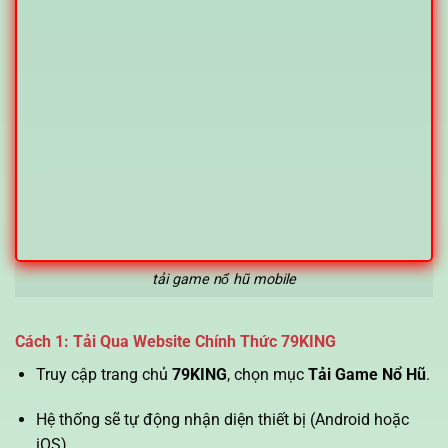
tải game nổ hũ mobile
Cách 1: Tải Qua Website Chính Thức
79KING
Truy cập trang chủ
79KING
, chọn mục
Tải Game Nổ Hũ
.
Hệ thống sẽ tự động nhận diện thiết bị (Android hoặc
iOS).