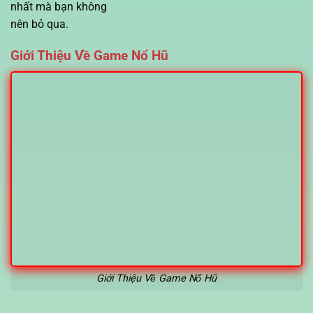
nhất mà bạn không
nên bỏ qua.
Giới Thiệu Về Game Nổ Hũ
Giới Thiệu Về Game Nổ Hũ