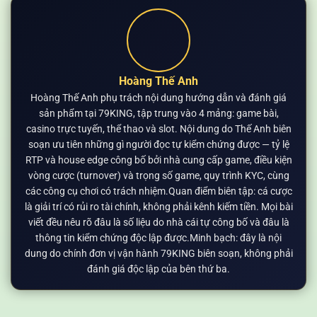
Hoàng Thế Anh
Hoàng Thế Anh phụ trách nội dung hướng dẫn và đánh giá
sản phẩm tại 79KING, tập trung vào 4 mảng: game bài,
casino trực tuyến, thể thao và slot. Nội dung do Thế Anh biên
soạn ưu tiên những gì người đọc tự kiểm chứng được — tỷ lệ
RTP và house edge công bố bởi nhà cung cấp game, điều kiện
vòng cược (turnover) và trọng số game, quy trình KYC, cùng
các công cụ chơi có trách nhiệm.Quan điểm biên tập: cá cược
là giải trí có rủi ro tài chính, không phải kênh kiếm tiền. Mọi bài
viết đều nêu rõ đâu là số liệu do nhà cái tự công bố và đâu là
thông tin kiểm chứng độc lập được.Minh bạch: đây là nội
dung do chính đơn vị vận hành 79KING biên soạn, không phải
đánh giá độc lập của bên thứ ba.